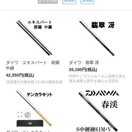
おすすめ順
価格順
新着順
ダイワ エキスパート 碧羅
ダイワ 翡翠 冴
中継
26,180円(税込)
42,350円(税込)
HVFナノプラスカーボン採用で冴え
渡る感度と調子を備えた渓流竿
渓流域の大物を狙うための最終兵器