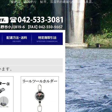
鮎釣り、渓流釣り 鮎竿、渓流竿の通販なら岡野釣具店。
ています。