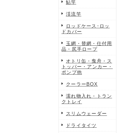
鮎竿
渓流竿
ロッドケース･ロッ
ドカバー
玉網・替網・仕付用
品・尻手ロープ
オトリ缶・曳舟・ス
トッパー・アンカー・
ポンプ他
クーラーBOX
濡れ物入れ・トラン
クトレイ
スリムウェーダー
ドライタイツ