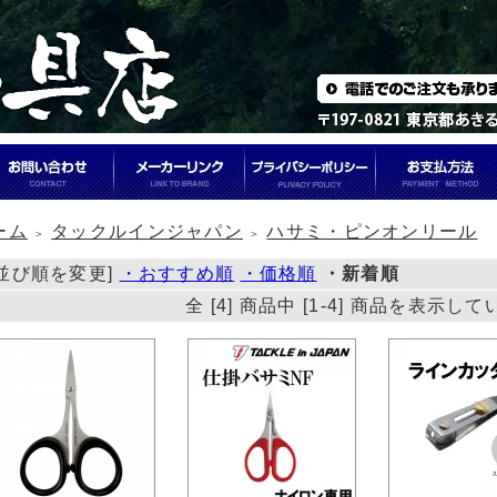
ーム
タックルインジャパン
ハサミ・ピンオンリール
＞
＞
[並び順を変更]
・おすすめ順
・価格順
・新着順
全 [4] 商品中 [1-4] 商品を表示し