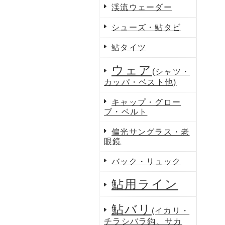
渓流ウェーダー
シューズ・鮎タビ
鮎タイツ
ウェア
(シャツ・
カッパ・ベスト他)
キャップ・グロー
ブ・ベルト
偏光サングラス・老
眼鏡
バック・リュック
鮎用ライン
鮎バリ
(イカリ・
チラシバラ鈎、サカ