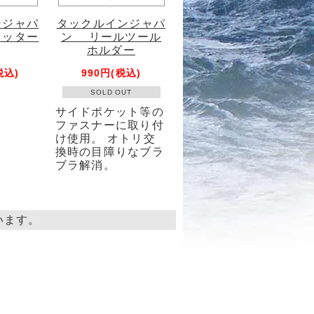
ンジャパ
タックルインジャパ
カッター
ン リールツール
ホルダー
税込)
990円(税込)
SOLD OUT
サイドポケット等の
ファスナーに取り付
け使用。 オトリ交
換時の目障りなブラ
ブラ解消。
ています。