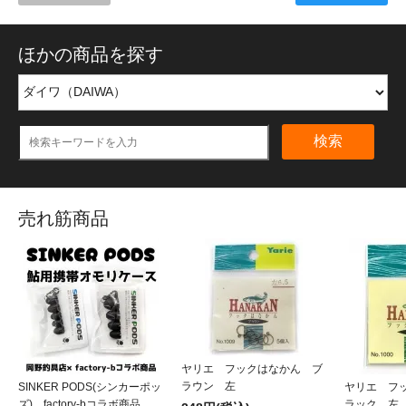
ほかの商品を探す
検索
売れ筋商品
ヤリエ フックはなかん ブ
ラウン 左
SINKER PODS(シンカーポッ
ヤリエ フ
ズ) factory-bコラボ商品
ラック 左