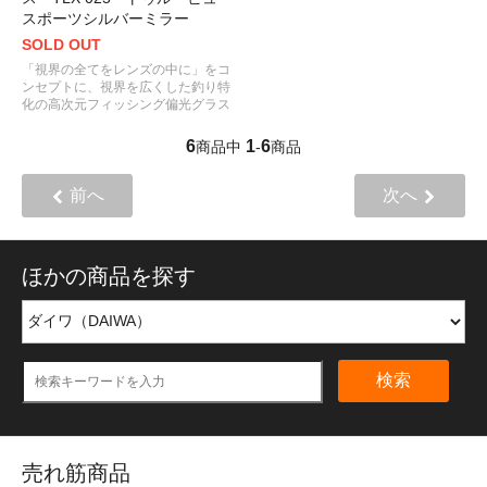
スポーツシルバーミラー
SOLD OUT
「視界の全てをレンズの中に」をコ
ンセプトに、視界を広くした釣り特
化の高次元フィッシング偏光グラス
6
1
6
商品中
-
商品
前へ
次へ
ほかの商品を探す
検索
売れ筋商品