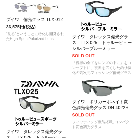
ダイワ 偏光グラス TLX 012
36,575円(税込)
“見る”ということに特化し開発され
ダイワ タレックス偏光グラ
たHigh Spec Polarized Lens
ス TLX 025 トゥルービュー
シルバーブルーミラー
SOLD OUT
「視界の全てをレンズの中に」をコ
ンセプトに、視界を広くした釣り特
化の高次元フィッシング偏光グラス
ダイワ ポリカーボネイト変
色調光偏光グラス DN-4022H
SOLD OUT
フィッティング機能搭載､コンパク
ト変色調光グラス
ダイワ タレックス偏光グラ
ス TLX 025 トゥルービュー