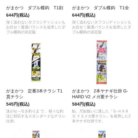
がまかつ ダブル蝶鈎 T1刻
がまかつ ダブル蝶鈎 T1全
644円(税込)
644円(税込)
深く追わないタフコンディションも
深く追わないタフコンディションも
お任せ！最適バランスを追求したダ
お任せ！最適バランスを追求したダ
ブル蝶鈎の決定版
ブル蝶鈎の決定版
がまかつ 定番3本チラシ T1
がまかつ 2本ヤナギ仕掛 G-
貫チラシ
HARD V2 メガ要チラシ
545円(税込)
584円(税込)
泳がせ～引き釣りま で 、様々な釣
鮎、尺鮎狙いに適した「Ｇ-ＨＡＲ
法に対応するスタンダードなチラシ
Ｄ Ｖ２メガ要チラシ」を使用した2
仕掛。
本ヤナギ仕掛です。