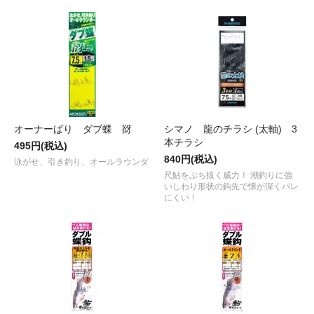
オーナーばり ダブ蝶 谺
シマノ 龍のチラシ (太軸) 3
本チラシ
495円(税込)
840円(税込)
泳がせ、引き釣り、オールラウンダ
尺鮎をぶち抜く威力！ 潮釣りに強
いしわり形状の鈎先で懐が深くバレ
にくい！