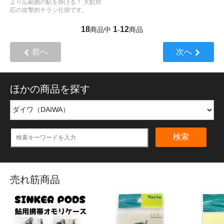
より広範囲の鮎を掛ける！ 大鮎対
応の攻撃的チラシ仕掛です。
18
1
12
商品中
-
商品
前へ
次へ
ほかの商品を探す
検索
売れ筋商品