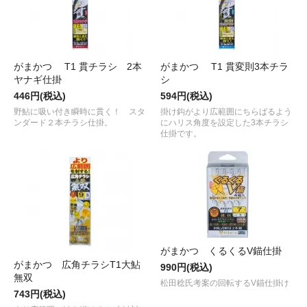
がまかつ T1 貫チラシ 2本
がまかつ T1 貫変則3本チラ
ヤナギ仕掛
シ
446円(税込)
594円(税込)
野鮎に吸い付き瞬時に貫く！ スタ
掛け鈎がより広範囲にちらばるよう
ンダード２本チラシ仕掛。
にハリス角度を設定した3本チラシ
仕掛です。
がまかつ くるくるV錨仕掛
がまかつ 広角チラシT1大鮎
990円(税込)
無双
松田稔氏考案の回転するV錨仕掛け
743円(税込)