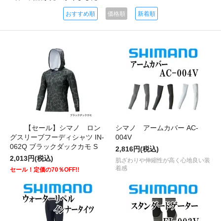
おすすめ順
価格順
新着順
【セール】シマノ ロン
シマノ アームカバー AC-
グスリーブフーディシャツ IN-
004V
062Q ブラックダックカモ S
2,816円(税込)
2,013円(税込)
肌ざわりや伸縮性が高く心地良い装
着感
セール！定価の70％OFF!!