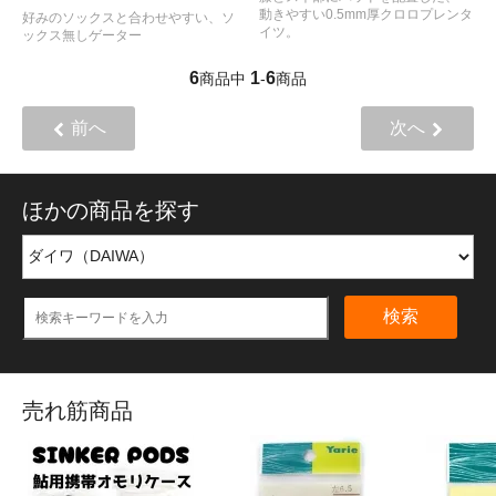
動きやすい0.5mm厚クロロプレンタ
好みのソックスと合わせやすい、ソ
イツ。
ックス無しゲーター
6
1
6
商品中
-
商品
前へ
次へ
ほかの商品を探す
検索
売れ筋商品