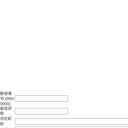
郵便番
号 (000-
0000)
都道府
県
市区町
村