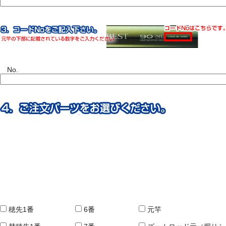
No.
穂先1番
6番
元竿