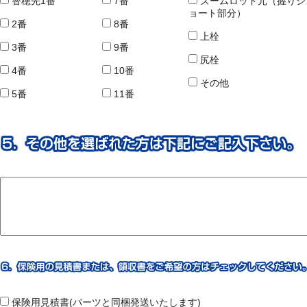
替穂先1番
7番
ズームロッド元（握りシ
ョート部分）
2番
8番
上栓
3番
9番
尻栓
4番
10番
その他
5番
11番
保険用見積書(パーツと同梱発送いたします)