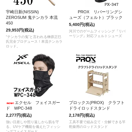
宇崎日新(NISSIN)
PROX リバーリングシ
ZEROSUM 鬼テンカラ 本流
ューズ（フェルト）ブラック
450
5,400円(税込)
29,953円(税込)
河川でのゲームフィッシング『リバ
ーリング』対応フェルトシューズ
“テンカラの鬼”と言われる榊原正巳
氏完全プロデュース！本流テンカラ
ロッド。
エクセル フェイスガー
プロックス(PROX) クラフト
ド WPC-348
ドライロッドスタンド
2,277円(税込)
2,178円(税込)
強い日差しや照り返しから肌を守
工具不要で組み立て・分解できる竿
る、UVケア機能を備えたフィッシ
乾燥用のロッドスタンド
ングフェイスガード。