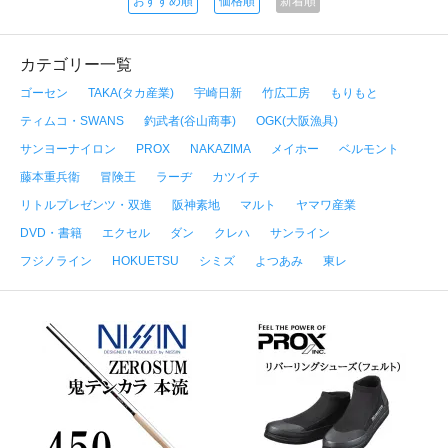
おすすめ順
価格順
新着順
カテゴリー一覧
ゴーセン
TAKA(タカ産業)
宇崎日新
竹広工房
もりもと
ティムコ・SWANS
釣武者(谷山商事)
OGK(大阪漁具)
サンヨーナイロン
PROX
NAKAZIMA
メイホー
ベルモント
藤本重兵衛
冒険王
ラーヂ
カツイチ
リトルプレゼンツ・双進
阪神素地
マルト
ヤマワ産業
DVD・書籍
エクセル
ダン
クレハ
サンライン
フジノライン
HOKUETSU
シミズ
よつあみ
東レ