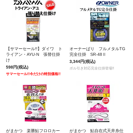
【サマーセール!!】ダイワ ト
オーナーばり フルメタルTG
ライアン・AYU-N 張替仕掛
完全仕掛 SR-48Ⅱ
け
3,344円(税込)
598円(税込)
ボル引き対応完全仕掛登場!!
サマーセール!!今だけの特別価格!!
がまかつ 楽勝鮎フロロカー
がまかつ 鮎自在式天井糸仕