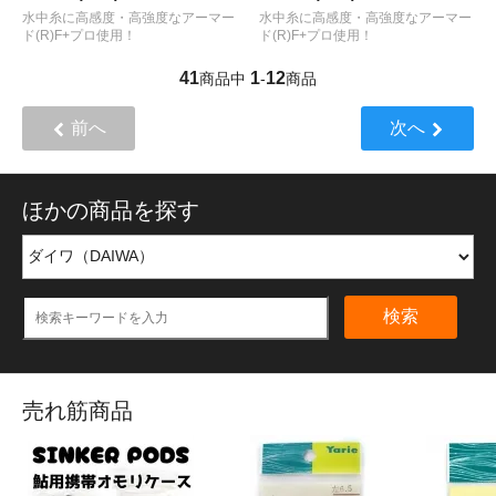
水中糸に高感度・高強度なアーマー
水中糸に高感度・高強度なアーマー
ド(R)F+プロ使用！
ド(R)F+プロ使用！
41
1
12
商品中
-
商品
前へ
次へ
ほかの商品を探す
検索
売れ筋商品