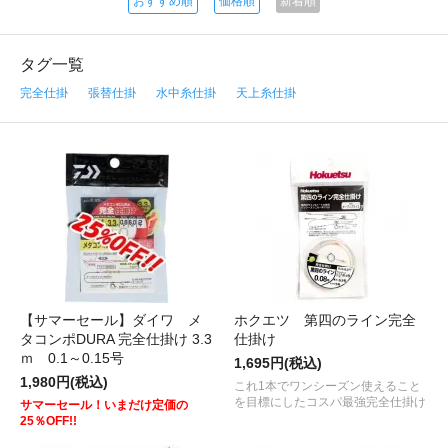
おすすめ順
価格順
新着順
タグ一覧
完全仕掛
張替仕掛
水中糸仕掛
天上糸仕掛
【サマーセール】ダイワ メ
ホクエツ 第四のライン完全
タコンポDURA 完全仕掛け 3.3
仕掛け
ｍ 0.1～0.15号
1,695円(税込)
1,980円(税込)
これ1本でワンシーズン使えること
を目標にしたコスパ最強完全仕掛け
サマーセール！いまだけ定価の
25％OFF!!