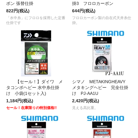
ボン 張替仕掛
掛3 フロロカーボン
822円(税込)
644円(税込)
「水中糸」にフロロを採用した定番
フロロカーボン製の自在式天井糸仕
仕掛です
掛。
【セール！】ダイワ メ
シマノ METAKINGHEAVY
タコンポヘビー 水中糸仕掛
メタキングヘビー 完全仕掛
け 小袋(1セット入)
け PJ-AA1U
1,184円(税込)
2,420円(税込)
セール！在庫限りの特別価格!!
見える高比重。