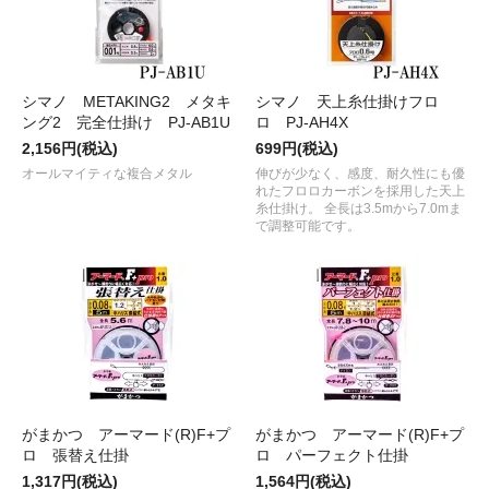
シマノ METAKING2 メタキ
シマノ 天上糸仕掛けフロ
ング2 完全仕掛け PJ-AB1U
ロ PJ-AH4X
2,156円(税込)
699円(税込)
オールマイティな複合メタル
伸びが少なく、感度、耐久性にも優
れたフロロカーボンを採用した天上
糸仕掛け。 全長は3.5mから7.0mま
で調整可能です。
がまかつ アーマード(R)F+プ
がまかつ アーマード(R)F+プ
ロ 張替え仕掛
ロ パーフェクト仕掛
1,317円(税込)
1,564円(税込)