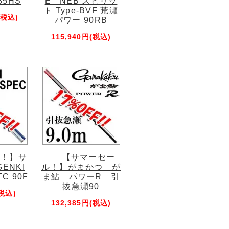
5HS
E NEB スピリッ
ト Type-BVF 荒瀬
(税込)
パワー 90RB
115,940円(税込)
ル！】サ
【サマーセー
ENKI
ル！】がまかつ が
C 90F
ま鮎 パワーR 引
抜急瀬90
(税込)
132,385円(税込)