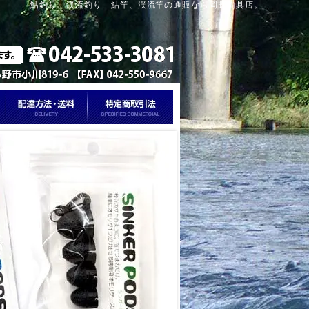
鮎釣り、渓流釣り 鮎竿、渓流竿の通販なら岡野釣具店。