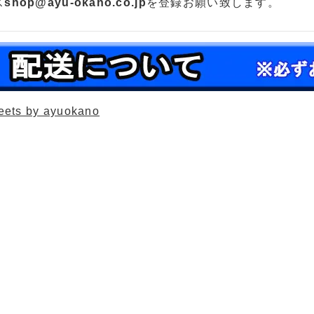
ス
shop@ayu-okano.co.jp
を登録お願い致します。
eets by ayuokano