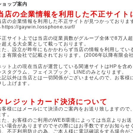
ショップ案内
当店の企業情報を利用した不正サイト
当店の企業情報を利用した不正サイトが見つかっております
https://gaywin.lossphone.surf/
不正サイト上では当店の従業員数がグループ全体で8万人超
を超える大企業として載っております。
また、設立が昨年にもかかわらず当店の情報を利用してい
まま有限会社で記載されております。(2006年以降有限会
ネット上の現在当店が運営している関連サイトはHPを含め、
ンスタグラム、フェイスブック、LINEのみとなります。
上記以外は当店とは一切関係がございませんので、お客様
申し上げます。
クレジットカード決済について
お客様にはメールにて決済のご案内をお送り致しますので
ます。
また、お客様のご利用のWEB環境によっては当店よりお送りし
ない場合がありますのでその際にはお手数ですがお知らせ
尚、不正利用防止の為、ご本人様に電話確認をする場合が