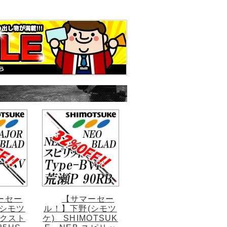
ーセー
【サマーセー
(シモツ
ル！】下野(シモツ
エクスト
ケ) SHIMOTSUK