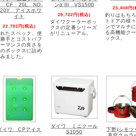
 CF 20L ND-
ンα III VS1500
23,408円
520Y アイスホワ
29,722円(税込)
釣りはもち
イト
トドアの様
ダイワクーラーボッ
22,792円(税込)
ンでマルチ
クスの定番シリーズ
る高機能ク
優れたスペック、使
がリニューアル。
ックス。
い勝手とコストパフ
ォーマンスの良さを
このボックスに詰め
込みました。
ダイワ ミニクール
ダイワ CPアイス
下野(シモツ
S1050
真空クーラ