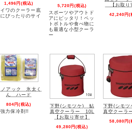
1,496円(税込)
【お取り
5,720円(税込)
ダイワのクーラー底
スポーツやアウトド
42,240円
面にぴったりのサイ
アにピッタリ！ペッ
ズ
トボトルや食べ物に
も最適な小型クーラ
ー
イノアック 氷太く
ん ハード
804円(税込)
下野(シモツケ) 鮎
下野(シモツ
強力保冷剤!!
真空クーラー 10L
真空クーラー
【お取り寄せ】
58,080円
49,280円(税込)