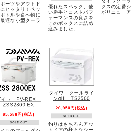
ダイワクー
スポーツやアウトド
優れたスペック、使
クスの定番
アにピッタリ！ペッ
い勝手とコストパフ
がリニュー
トボトルや食べ物に
ォーマンスの良さを
も最適な小型クーラ
このボックスに詰め
ー
込みました。
ダイワ クールライ
ンαIII TS2500
ダイワ PV-REX
ZSS2800 EX
26,950円(税込)
65,588円(税込)
SOLD OUT
SOLD OUT
釣りはもちろんアウ
トドアの様々なシー
ダイワのフラッグシ