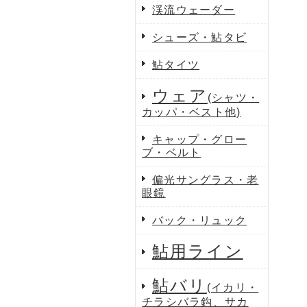
渓流ウェーダー
シューズ・鮎タビ
鮎タイツ
ウェア
(シャツ・
カッパ・ベスト他)
キャップ・グロー
ブ・ベルト
偏光サングラス・老
眼鏡
バック・リュック
鮎用ライン
鮎バリ
(イカリ・
チラシバラ鈎、サカ