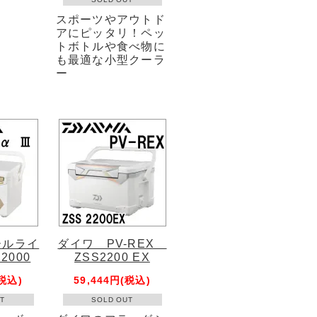
スポーツやアウトド
アにピッタリ！ペッ
トボトルや食べ物に
も最適な小型クーラ
ー
ールライ
ダイワ PV-REX
S2000
ZSS2200 EX
(税込)
59,444円(税込)
T
SOLD OUT