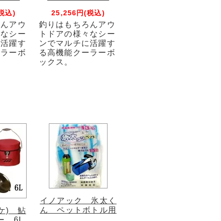
(税込)
25,256円(税込)
ろんアウ
釣りはもちろんアウ
々なシー
トドアの様々なシー
に活躍す
ンでマルチに活躍す
ーラーボ
る高機能クーラーボ
ックス。
イノアック 氷太く
ん ペットボトル用
ケ) 鮎
ー 6L