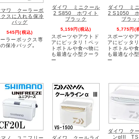
ダイワ ミニクール
ダイワ ミ
ヤマワ クーラーボ
2 S850 ホワイト
2 S1050
ックスに入れる保冷
ブラック
ブラッ
バッグ
5,159円(税込)
5,775円(
545円(税込)
スポーツやアウトド
スポーツや
クーラーボックス専
アにピッタリ！ペッ
アにピッタ
の保冷バッグ｡
トボトルや食べ物に
トボトルや
も最適な小型クーラ
も最適な小
ー
ー
ダイワ ク
ンαIII TS
シマノ ユニフリー
ダイワ クールライ