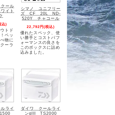
ニクール
シマノ ユニフリー
 ホワイト
ズ CF 20L ND-
ク
520Y チャコール
税込)
22,792円(税込)
アウトド
優れたスペック、使
リ！ペッ
い勝手とコストパフ
食べ物に
ォーマンスの良さを
型クーラ
このボックスに詰め
込みました。
ールライ
ダイワ クールライ
1500
ンαIII TS2000