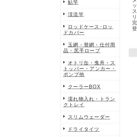
鮎竿
渓流竿
ロッドケース･ロッ
ドカバー
玉網・替網・仕付用
品・尻手ロープ
オトリ缶・曳舟・ス
トッパー・アンカー・
ポンプ他
クーラーBOX
濡れ物入れ・トラン
クトレイ
スリムウェーダー
ドライタイツ