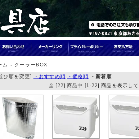
ーム
クーラーBOX
＞
[並び順を変更]
・おすすめ順
・価格順
・新着順
全 [22] 商品中 [1-22] 商品を表示