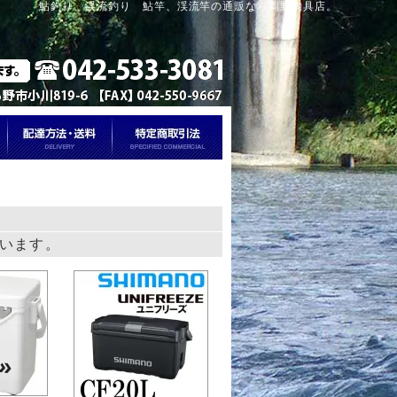
鮎釣り、渓流釣り 鮎竿、渓流竿の通販なら岡野釣具店。
しています。