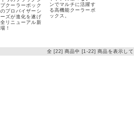
ンでマルチに活躍す
ップクーラーボック
る高機能クーラーボ
スのプロバイザーシ
ックス。
リーズが進化を遂げ
完全リニューアル新
登場！
全 [22] 商品中 [1-22] 商品を表示