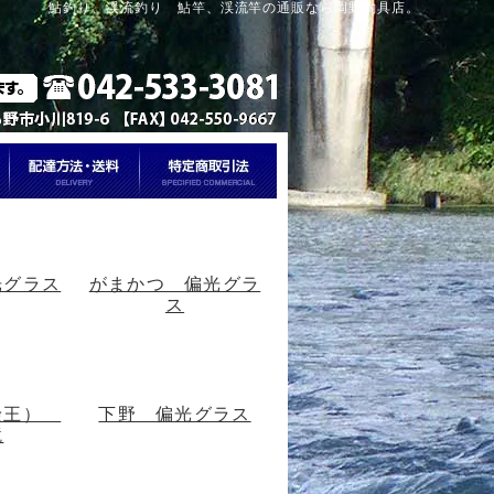
鮎釣り、渓流釣り 鮎竿、渓流竿の通販なら岡野釣具店。
光グラス
がまかつ 偏光グラ
ス
険王）
下野 偏光グラス
鏡