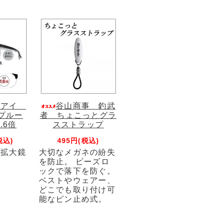
トアイ
谷山商事 釣武
プルー
者 ちょこっとグラ
.6倍
スストラップ
税込)
495円(税込)
プ拡大鏡
大切なメガネの紛失
を防止。 ビーズロ
ックで落下を防ぐ。
ベストやウェアー、
どこでも取り付け可
能なピン止め式。