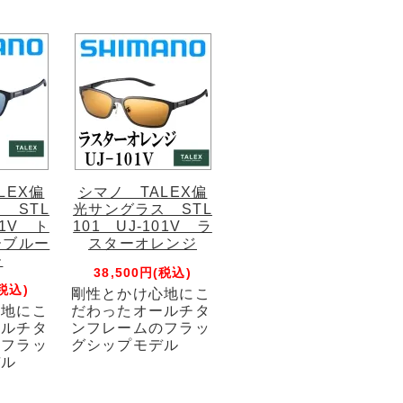
LEX偏
シマノ TALEX偏
 STL
光サングラス STL
01V ト
101 UJ-101V ラ
ーブルー
スターオレンジ
ー
38,500円(税込)
(税込)
剛性とかけ心地にこ
心地にこ
だわったオールチタ
ールチタ
ンフレームのフラッ
のフラッ
グシップモデル
デル