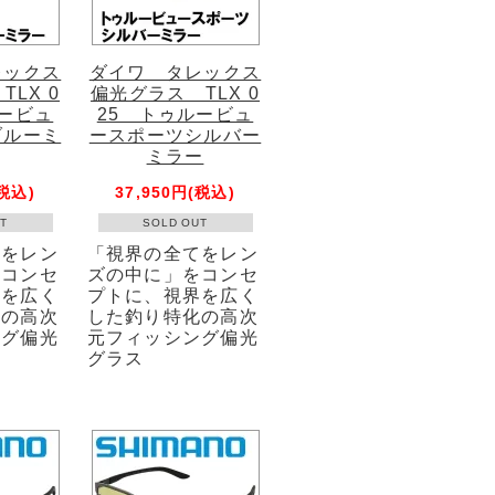
レックス
ダイワ タレックス
LX 0
偏光グラス TLX 0
ルービュ
25 トゥルービュ
ブルーミ
ースポーツシルバー
ミラー
(税込)
37,950円(税込)
T
SOLD OUT
てをレン
「視界の全てをレン
をコンセ
ズの中に」をコンセ
界を広く
プトに、視界を広く
化の高次
した釣り特化の高次
ング偏光
元フィッシング偏光
グラス