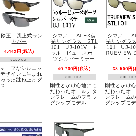
冒険王 跳上式サン
シマノ TALEX偏
シマノ TA
カバー
光サングラス STL
光サングラス
101 UJ-101V ト
101 UJ-1
4,442円(税込)
ゥルービュースポー
RUEVIEW 
ツシルバーミラー
S
SOLD OUT
シャープなシルエッ
40,700円(税込)
38,500円
トデザインに生まれ
SOLD OUT
SOLD OU
変わった跳ね上げグ
ラス
剛性とかけ心地にこ
剛性とかけ
だわったオールチタ
だわったオ
ンフレームのフラッ
ンフレーム
グシップモデル
グシップモ