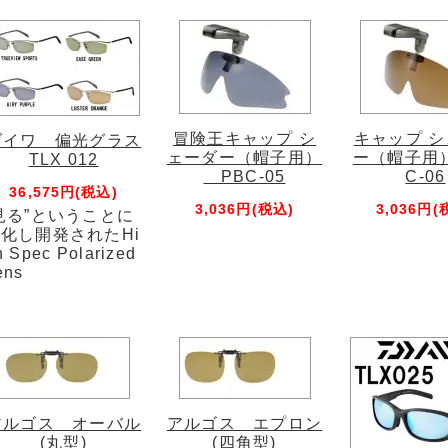
冒険王キャップ シ
キャップ 
ダイワ 偏光グラス
ェーダー（帽子用）
ー（帽子用
TLX 012
PBC-05
C-06
36,575円(税込)
3,036円(税込)
3,036円(
見る”ということに
化し開発されたHi
h Spec Polarized
ens
アルゴス オーバル
アルゴス エプロン
(丸型)
(四角型)