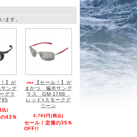
しています。
ル！】が
【セール！】が
光サング
まかつ 偏光サング
バーグラ
ラス GM-1788
785
レッド×スモークグ
リーン
税込)
6,793円(税込)
の43％
セール！定価の35％
OFF!!