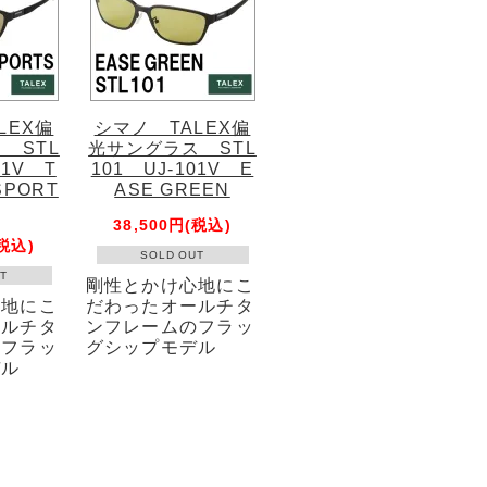
LEX偏
シマノ TALEX偏
 STL
光サングラス STL
01V T
101 UJ-101V E
SPORT
ASE GREEN
38,500円(税込)
(税込)
SOLD OUT
T
剛性とかけ心地にこ
心地にこ
だわったオールチタ
ールチタ
ンフレームのフラッ
のフラッ
グシップモデル
デル