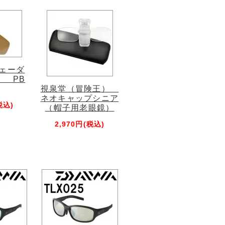
シェーダ
） PB
視泉堂（冒険王）
ネオキャップシニア
税込)
（帽子用老眼鏡）
2,970円(税込)