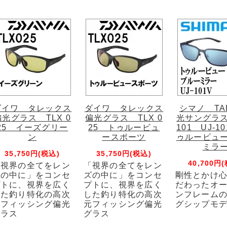
ダイワ タレックス
ダイワ タレックス
シマノ TA
偏光グラス TLX 0
偏光グラス TLX 0
光サングラス
25 イーズグリー
25 トゥルービュ
101 UJ-1
ン
ースポーツ
ゥルービュ
ミラ
35,750円(税込)
35,750円(税込)
40,700円
「視界の全てをレン
「視界の全てをレン
ズの中に」をコンセ
ズの中に」をコンセ
剛性とかけ
プトに、視界を広く
プトに、視界を広く
だわったオ
した釣り特化の高次
した釣り特化の高次
ンフレーム
元フィッシング偏光
元フィッシング偏光
グシップモ
グラス
グラス