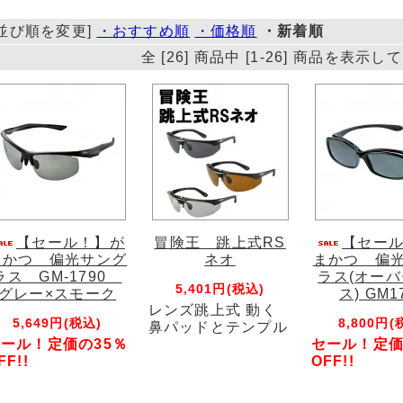
[並び順を変更]
・おすすめ順
・価格順
・新着順
全 [26] 商品中 [1-26] 商品を表示
【セール！】が
冒険王 跳上式RS
【セー
まかつ 偏光サング
ネオ
まかつ 偏
ラス GM-1790
ラス(オー
5,401円(税込)
グレー×スモーク
ス) GM1
レンズ跳上式 動く
5,649円(税込)
8,800円(
鼻パッドとテンプル
ール！定価の35％
セール！定価
FF!!
OFF!!