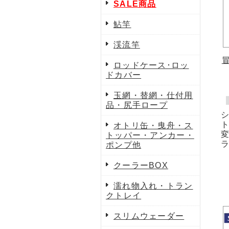
SALE商品
鮎竿
渓流竿
ロッドケース･ロッ
ドカバー
玉網・替網・仕付用
品・尻手ロープ
オトリ缶・曳舟・ス
トッパー・アンカー・
ポンプ他
クーラーBOX
濡れ物入れ・トラン
クトレイ
スリムウェーダー