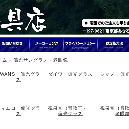
ーム
偏光サングラス・老眼鏡
＞
SWANS 偏光グラ
ダイワ 偏光グラス
シマノ 偏
ス
ティムコ 偏光グラ
視泉堂（冒険王）
視泉堂（冒
ス
偏光グラス
老眼