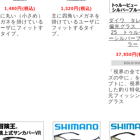
1,480円(税込)
1,320円(税込)
主に丸い（小さめ）
主に四角いメガネを
ダイワ タ
メガネを掛けている
掛けているユーザに
偏光グラス T
ユーザにフィットす
フィットするタイ
25 トゥ
るタイプ。
プ。
ーシルバー
ラー
37,950円
SOLD OU
「視界の全
ズの中に」
プトに、視
した釣り特
元フィッシ
グラス