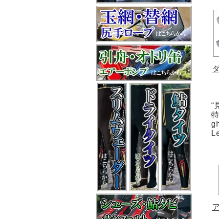
“
特
g
L