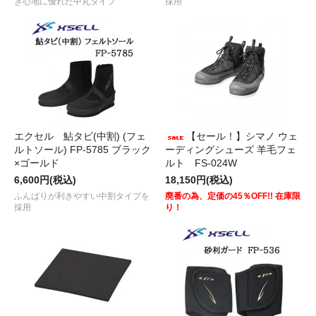
き心地に優れた中丸タイプ
採用
エクセル 鮎タビ(中割) (フェ
【セール！】シマノ ウェ
ルトソール) FP-5785 ブラック
ーディングシューズ 羊毛フェ
×ゴールド
ルト FS-024W
6,600円(税込)
18,150円(税込)
ふんばりが利きやすい中割タイプを
廃番の為、定価の45％OFF!! 在庫限
採用
り！