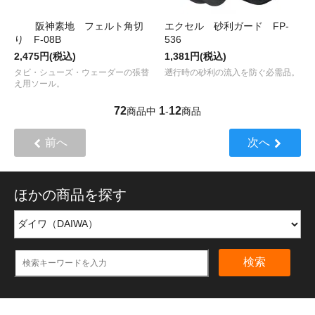
阪神素地 フェルト角切
エクセル 砂利ガード FP-
り F-08B
536
2,475円(税込)
1,381円(税込)
タビ・シューズ・ウェーダーの張替
遡行時の砂利の流入を防ぐ必需品。
え用ソール。
72
1
12
商品中
-
商品
前へ
次へ
ほかの商品を探す
検索