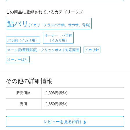
この商品に登録されているカテゴリータグ
鮎バリ
(イカリ・チラシバラ鈎、サカサ、背鈎)
オーナー バラ鈎
バラ鈎（イカリ用）
（イカリ用）
メール便(普通郵便)・クリックポスト対応商品
イカリ針
オーナーばり
その他の詳細情報
販売価格
1,398円(税込)
定価
1,650円(税込)
レビューを見る(0件)