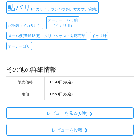
鮎バリ
(イカリ・チラシバラ鈎、サカサ、背鈎)
オーナー バラ鈎
バラ鈎（イカリ用）
（イカリ用）
メール便(普通郵便)・クリックポスト対応商品
イカリ針
オーナーばり
その他の詳細情報
販売価格
1,398円(税込)
定価
1,650円(税込)
レビューを見る(0件)
レビューを投稿