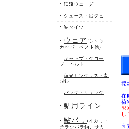
渓流ウェーダー
シューズ・鮎タビ
鮎タイツ
ウェア
(シャツ・
カッパ・ベスト他)
キャップ・グロー
ブ・ベルト
偏光サングラス・老
眼鏡
掲
バック・リュック
在
荷
鮎用ライン
※
し
鮎バリ
(イカリ・
完
チラシバラ鈎、サカ