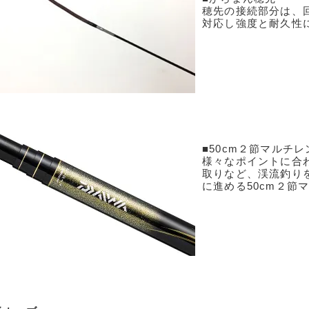
穂先の接続部分は、
対応し強度と耐久性
■50cm２節マルチ
様々なポイントに合
取りなど、渓流釣り
に進める50cm２節