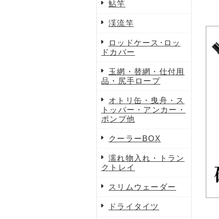
鮎竿
渓流竿
ロッドケース･ロッ
ドカバー
玉網・替網・仕付用
品・尻手ロープ
オトリ缶・曳舟・ス
トッパー・アンカー・
ポンプ他
クーラーBOX
濡れ物入れ・トラン
クトレイ
スリムウェーダー
ドライタイツ