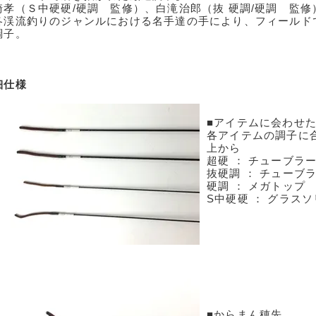
崎孝（Ｓ中硬硬/硬調 監修）、白滝治郎（抜 硬調/硬調 監
各渓流釣りのジャンルにおける名手達の手により、フィールド
調子。
細仕様
■アイテムに会わせ
各アイテムの調子に
上から
超硬 ： チューブラ
抜硬調 ： チューブ
硬調 ： メガトップ
S中硬硬 ： グラス
■からまん穂先