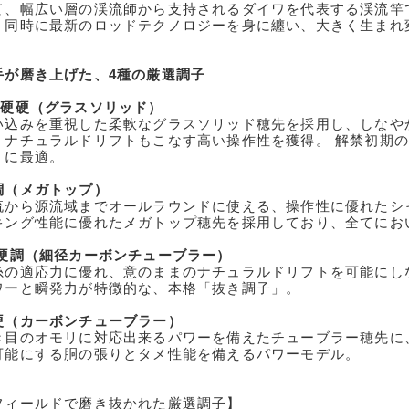
て、幅広い層の渓流師から支持されるダイワを代表する渓流竿
、同時に最新のロッドテクノロジーを身に纏い、大きく生まれ
手が磨き上げた、4種の厳選調子
中硬硬（グラスソリッド）
い込みを重視した柔軟なグラスソリッド穂先を採用し、しなや
、ナチュラルドリフトもこなす高い操作性を獲得。 解禁初期
）に最適。
調（メガトップ）
流から源流域までオールラウンドに使える、操作性に優れたシ
キング性能に優れたメガトップ穂先を採用しており、全てにお
 硬調（細径カーボンチューブラー）
糸の適応力に優れ、意のままのナチュラルドリフトを可能にし
ワーと瞬発力が特徴的な、本格「抜き調子」。
硬（カーボンチューブラー）
き目のオモリに対応出来るパワーを備えたチューブラー穂先に
可能にする胴の張りとタメ性能を備えるパワーモデル。
フィールドで磨き抜かれた厳選調子】