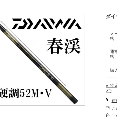
ダイ
メ
格
通
格
購
» 
ど)
買
こ
こ