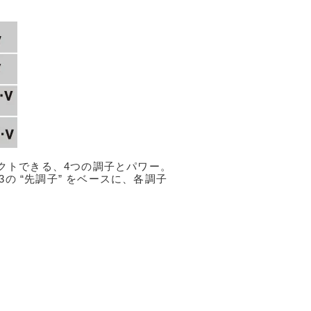
クトできる、4つの調子とパワー。
の “先調子” をベースに、各調子