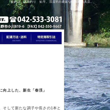
鮎釣り、渓流釣り 鮎竿、渓流竿の通販なら岡野釣具店。
幅に向上した、新生「春渓」
者、そして新たな調子や長さの1本と