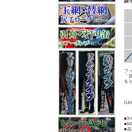
調
フ
「
を
DA
■X
■M
■