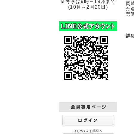
※冬季は9時～19時まで
岡
(10月～2月20日)
た
選
詳
はじめてのお客様へ