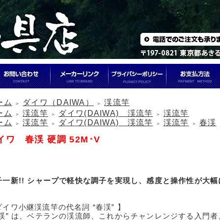
ーム
ダイワ（DAIWA）
渓流竿
＞
＞
ーム
渓流竿
ダイワ(DAIWA) 渓流竿
渓流竿
＞
＞
＞
ーム
渓流竿
ダイワ(DAIWA) 渓流竿
渓流竿
春渓
＞
＞
＞
＞
イワ 春渓 硬調 52M･V
子一新!! シャープで軽快な調子を実現し、感度と操作性が大
ダイワ小継渓流竿の代名詞 “春渓” 】
春渓” は、ベテランの渓流師、これからチャンレンジする入門