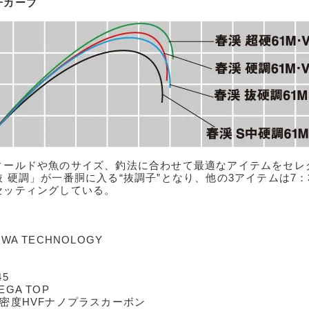
子カーブ
ィールドや魚のサイズ、釣法に合わせて最適なアイテムをセレ
抜 硬調」が一番胴に入る“抜調子”となり、他の3アイテムは7：3
セッティングしている。
IWA TECHNOLOGY
45
EGA TOP
高密度HVFナノプラスカーボン