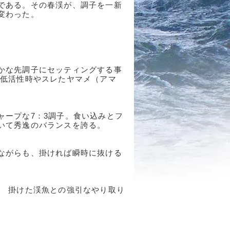
である。その春渓が、調子を一新
変わった。
かな先調子にセッティングする事
の低活性時やスレたヤマメ（アマ
ャープな7：3調子。食い込みとフ
いて秀逸のバランスを誇る。
ながらも、掛ければ瞬時に抜ける
、 掛けた渓魚との強引なやり取り