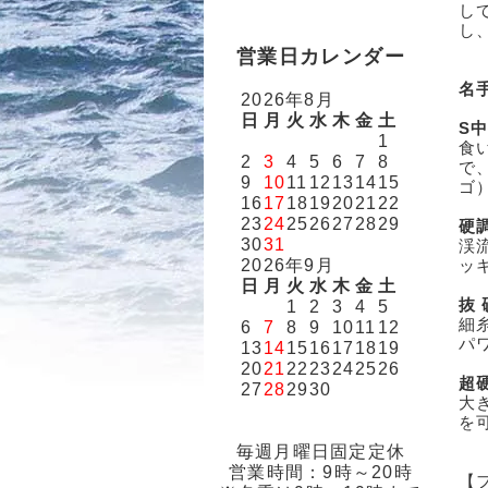
し
し
営業日カレンダー
名
2026年8月
日
月
火
水
木
金
土
S
1
食
2
3
4
5
6
7
8
で
9
10
11
12
13
14
15
ゴ
16
17
18
19
20
21
22
23
24
25
26
27
28
29
硬
30
31
渓
2026年9月
ッ
日
月
火
水
木
金
土
抜
1
2
3
4
5
細
6
7
8
9
10
11
12
パ
13
14
15
16
17
18
19
20
21
22
23
24
25
26
超
27
28
29
30
大
を
毎週月曜日固定定休
営業時間：9時～20時
【