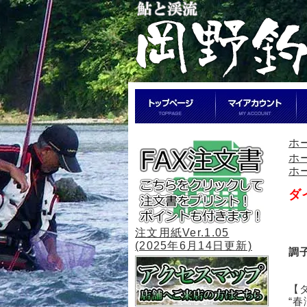
ホ
ホ
ホ
ダ
注文用紙Ver.1.05
(2025年6月14日更新)
調
【
“