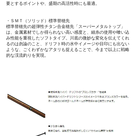
要とするポイントや、盛期の高活性時にも最適。
・ＳＭＴ（ソリッド）標準替穂先
標準替穂先の超弾性チタン合金穂先「スーパーメタルトップ」
は、金属素材でしか得られない高い感度と、細糸の使用や喰い込
み性能を重視したソフトタイプ。川底の微妙な変化を伝えてくれ
るのは勿論のこと、ドリフト時の水中イメージや目印にも出ない
ような、ごくわずかなアタリも捉えることで、今まで以上に戦略
的な渓流釣りを実現。