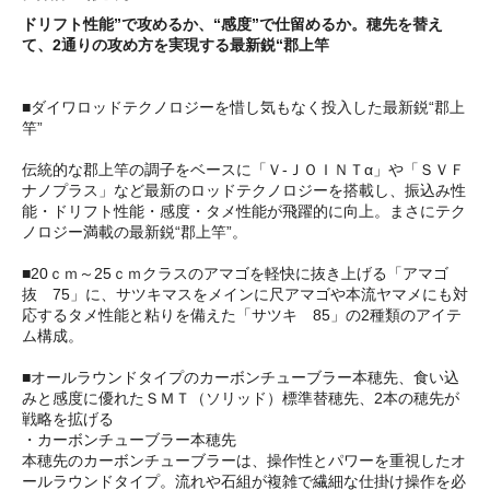
ドリフト性能”で攻めるか、“感度”で仕留めるか。穂先を替え
て、2通りの攻め方を実現する最新鋭“郡上竿
■ダイワロッドテクノロジーを惜し気もなく投入した最新鋭“郡上
竿”
伝統的な郡上竿の調子をベースに「Ｖ-ＪＯＩＮＴα」や「ＳＶＦ
ナノプラス」など最新のロッドテクノロジーを搭載し、振込み性
能・ドリフト性能・感度・タメ性能が飛躍的に向上。まさにテク
ノロジー満載の最新鋭“郡上竿”。
■20ｃｍ～25ｃｍクラスのアマゴを軽快に抜き上げる「アマゴ
抜 75」に、サツキマスをメインに尺アマゴや本流ヤマメにも対
応するタメ性能と粘りを備えた「サツキ 85」の2種類のアイテ
ム構成。
■オールラウンドタイプのカーボンチューブラー本穂先、食い込
みと感度に優れたＳＭＴ（ソリッド）標準替穂先、2本の穂先が
戦略を拡げる
・カーボンチューブラー本穂先
本穂先のカーボンチューブラーは、操作性とパワーを重視したオ
ールラウンドタイプ。流れや石組が複雑で繊細な仕掛け操作を必