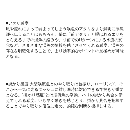
■アタリ感度
風や流れによって弱まってしまう渓魚のアタリをより鮮明に渓流
師へ伝えることはもちろん、俗に「前アタリ」と呼ばれるエサを
とらえるまでの渓魚の絡みや、寸前でのUターンによる水流の変
化など、さまざまな渓魚の情報を感じさせてくれる感度。渓魚の
存在を明確化することで、より効率的なポイントの見極めが可能
となる。
■掛かり感度 大型渓流魚とのやり取りは首振り、ローリング、そ
こから一気に走るダッシュに対し瞬時に対応できる竿捌きが重要
となる。“掛かり感度”とは渓流魚の挙動、ハリの掛かり具合を伝
えてくれる感度。いち早く動きを感じとり、掛かり具合を把握す
ることでやり取りを優位に進め、的確な判断を後押しする。