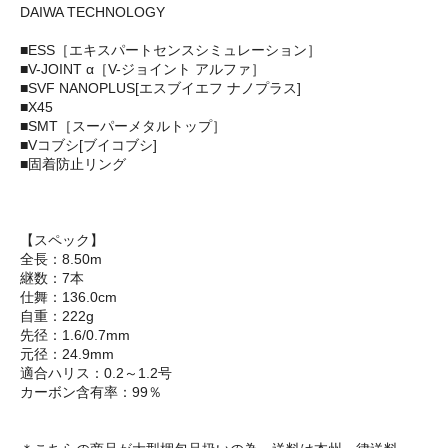
DAIWA TECHNOLOGY
■ESS［エキスパートセンスシミュレーション］
■V-JOINT α［V-ジョイント アルファ］
■SVF NANOPLUS[エスブイエフ ナノプラス]
■X45
■SMT［スーパーメタルトップ］
■Vコブシ[ブイコブシ]
■固着防止リング
【スペック】
全長：8.50m
継数：7本
仕舞：136.0cm
自重：222g
先径：1.6/0.7mm
元径：24.9mm
適合ハリス：0.2～1.2号
カーボン含有率：99％