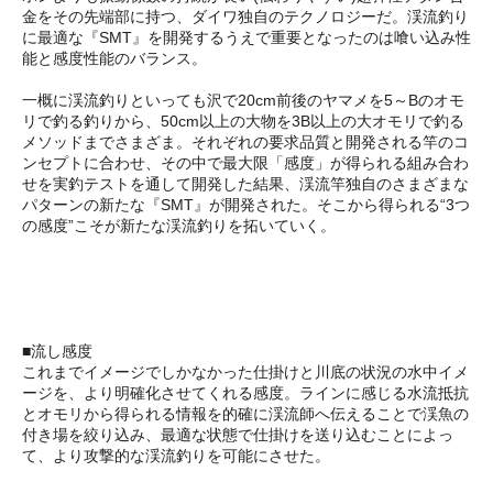
金をその先端部に持つ、ダイワ独自のテクノロジーだ。渓流釣り
に最適な『SMT』を開発するうえで重要となったのは喰い込み性
能と感度性能のバランス。
一概に渓流釣りといっても沢で20cm前後のヤマメを5～Bのオモ
リで釣る釣りから、50cm以上の大物を3B以上の大オモリで釣る
メソッドまでさまざま。それぞれの要求品質と開発される竿のコ
ンセプトに合わせ、その中で最大限「感度」が得られる組み合わ
せを実釣テストを通して開発した結果、渓流竿独自のさまざまな
パターンの新たな『SMT』が開発された。そこから得られる“3つ
の感度”こそが新たな渓流釣りを拓いていく。
■流し感度
これまでイメージでしかなかった仕掛けと川底の状況の水中イメ
ージを、より明確化させてくれる感度。ラインに感じる水流抵抗
とオモリから得られる情報を的確に渓流師へ伝えることで渓魚の
付き場を絞り込み、最適な状態で仕掛けを送り込むことによっ
て、より攻撃的な渓流釣りを可能にさせた。