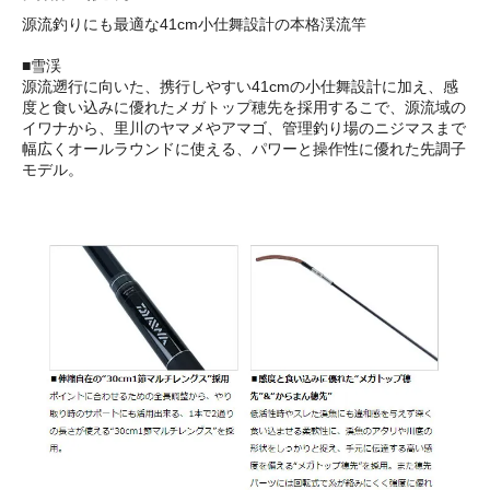
源流釣りにも最適な41cm小仕舞設計の本格渓流竿
■雪渓
源流遡行に向いた、携行しやすい41cmの小仕舞設計に加え、感
度と食い込みに優れたメガトップ穂先を採用するこで、源流域の
イワナから、里川のヤマメやアマゴ、管理釣り場のニジマスまで
幅広くオールラウンドに使える、パワーと操作性に優れた先調子
モデル。