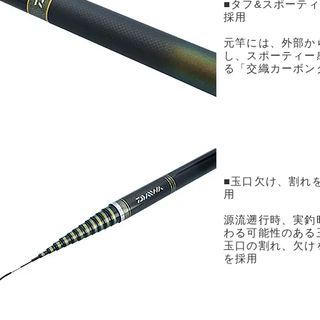
■タフ&スポーテ
採用
元竿には、外部か
し、スポーティー
る「交織カーボン
■玉口欠け、割れ
用
源流遡行時、実釣
わる可能性のある
玉口の割れ、欠け
を採用