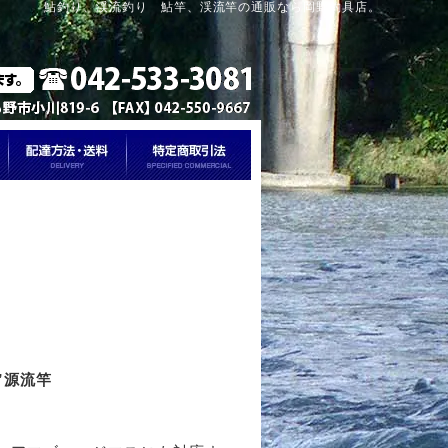
鮎釣り、渓流釣り 鮎竿、渓流竿の通販なら岡野釣具店。
”源流竿