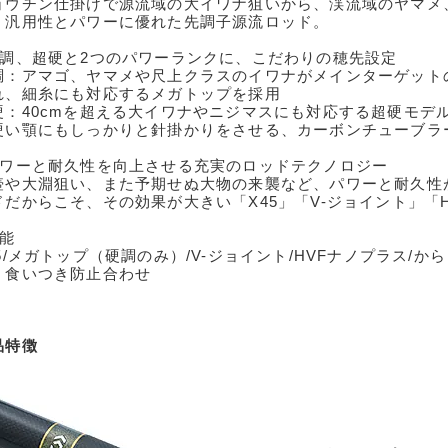
ョウチン仕掛けで源流域の大イワナ狙いから、渓流域のヤマメ
、汎用性とパワーに優れた先調子源流ロッド。
硬調、超硬と2つのパワーランクに、こだわりの穂先設定
調：アマゴ、ヤマメや尺上クラスのイワナがメインターゲット
れ、細糸にも対応するメガトップを採用
硬：40cmを超える大イワナやニジマスにも対応する超硬モデ
硬い顎にもしっかりと針掛かりをさせる、カーボンチューブラ
パワーと耐久性を向上させる充実のロッドテクノロジー
壺や大淵狙い、また予期せぬ大物の来襲など、パワーと耐久性
ドだからこそ、その効果が大きい「X45」「V-ジョイント」「
機能
45/メガトップ（硬調のみ）/V-ジョイント/HVFナノプラス/か
・食いつき防止合わせ
品特徴