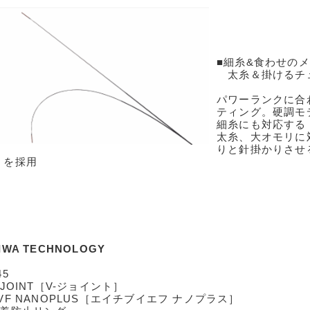
■細糸&食わせの
太糸＆掛けるチ
パワーランクに合
ティング。硬調モ
細糸にも対応する
太糸、大オモリに
りと針掛かりさせ
」を採用
IWA TECHNOLOGY
45
-JOINT［V-ジョイント］
VF NANOPLUS［エイチブイエフ ナノプラス］