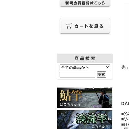
先
DA
■X
■V
■H