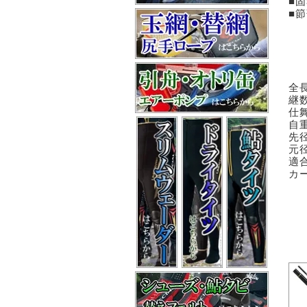
■
■
全長
継
仕舞
自重
先径
元径
適合
カ