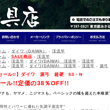
ーム
ダイワ（DAIWA）
渓流竿
＞
＞
ーム
SALE商品
渓流竿
＞
＞
ーム
渓流竿
ダイワ(DAIWA) 渓流竿
渓流竿
＞
＞
＞
ーム
渓流竿
ダイワ(DAIWA) 渓流竿
渓流竿
源弓
＞
＞
＞
＞
セール!!】ダイワ 源弓 超硬 53・N
ール!!定価の38％OFF!!
ワナも、ヤマメ、ニジマスも。ベーシックの域を超えた本格派
汎用性とパワーに優れた先調子源流竿”