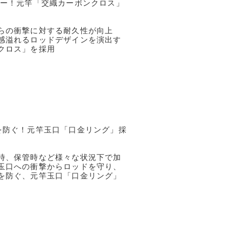
ィー！元竿「交織カーボンクロス」
らの衝撃に対する耐久性が向上
感溢れるロッドデザインを演出す
クロス」を採用
を防ぐ！元竿玉口「口金リング」採
時、保管時など様々な状況下で加
玉口への衝撃からロッドを守り、
を防ぐ、元竿玉口「口金リング」