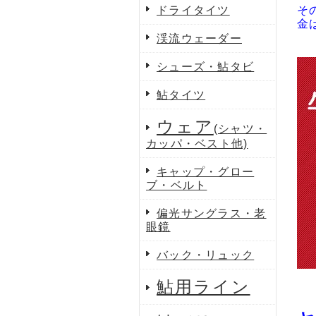
そ
ドライタイツ
金
渓流ウェーダー
シューズ・鮎タビ
鮎タイツ
ウェア
(シャツ・
カッパ・ベスト他)
キャップ・グロー
ブ・ベルト
偏光サングラス・老
眼鏡
バック・リュック
鮎用ライン