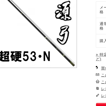
メ
格
通
格
購
» 
ど)
買
こ
こ
レ
レ