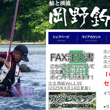
ホ
ホ
ホ
ホ
【
セ
注文用紙Ver.1.05
(2025年6月14日更新)
イ
●