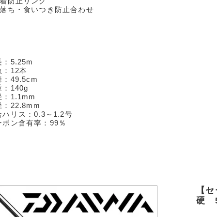
固着防止リング
節落ち・食いつき防止合わせ
：5.25m
数：12本
：49.5cm
：140g
：1.1mm
：22.8mm
ハリス：0.3～1.2号
ーボン含有率：99％
【セ
硬 