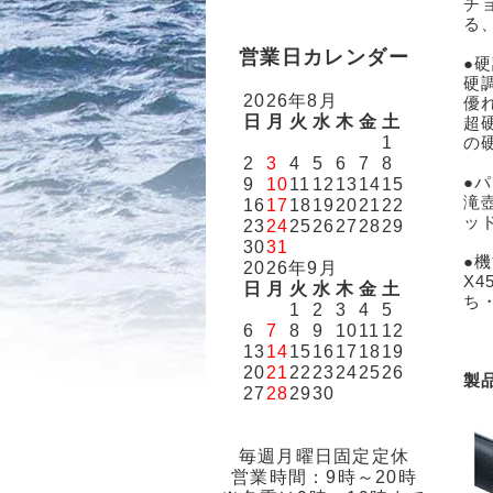
チ
る
営業日カレンダー
●
硬
2026年8月
優
日
月
火
水
木
金
土
超
1
の
2
3
4
5
6
7
8
●
9
10
11
12
13
14
15
滝
16
17
18
19
20
21
22
ッ
23
24
25
26
27
28
29
30
31
●
2026年9月
X
日
月
火
水
木
金
土
ち
1
2
3
4
5
6
7
8
9
10
11
12
13
14
15
16
17
18
19
20
21
22
23
24
25
26
製
27
28
29
30
毎週月曜日固定定休
営業時間：9時～20時