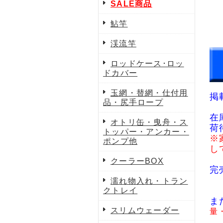
SALE商品
鮎竿
渓流竿
ロッドケース･ロッ
ドカバー
玉網・替網・仕付用
掲
品・尻手ロープ
在
オトリ缶・曳舟・ス
荷
トッパー・アンカー・
※
ポンプ他
し
クーラーBOX
完
濡れ物入れ・トラン
クトレイ
ま
スリムウェーダー
量