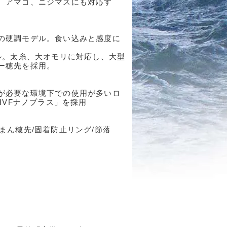
、アマゴ、ニジマスにも対応す
の硬調モデル。食い込みと感度に
ル。太糸、大オモリに対応し、大型
ー穂先を採用。
が必要な環境下での使用が多いロ
HVFナノプラス」を採用
らまん穂先/固着防止リング/節落