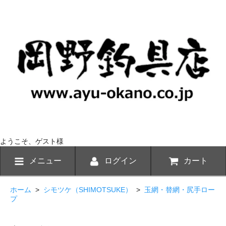
ようこそ、ゲスト様
メニュー
ログイン
カート
ホーム
>
シモツケ（SHIMOTSUKE）
>
玉網・替網・尻手ロー
プ