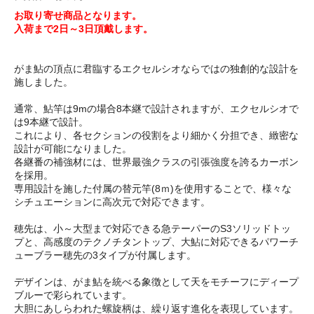
お取り寄せ商品となります。
入荷まで2日～3日頂戴します。
がま鮎の頂点に君臨するエクセルシオならではの独創的な設計を
施しました。
通常、鮎竿は9mの場合8本継で設計されますが、エクセルシオで
は9本継で設計。
これにより、各セクションの役割をより細かく分担でき、緻密な
設計が可能になりました。
各継番の補強材には、世界最強クラスの引張強度を誇るカーボン
を採用。
専用設計を施した付属の替元竿(8ｍ)を使用することで、様々な
シチュエーションに高次元で対応できます。
穂先は、小～大型まで対応できる急テーパーのS3ソリッドトッ
プと、高感度のテクノチタントップ、大鮎に対応できるパワーチ
ューブラー穂先の3タイプが付属します。
デザインは、がま鮎を統べる象徴として天をモチーフにディープ
ブルーで彩られています。
大胆にあしらわれた螺旋柄は、繰り返す進化を表現しています。