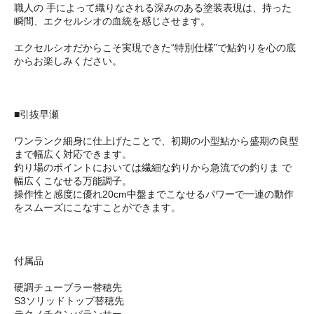
職人の 手によって織りなされる深みのある塗装表現は、持った
瞬間、エクセルシオの血統を感じさせます。
エクセルシオだからこそ実現できた“特別仕様”で鮎釣りを心の底
からお楽しみください。
■引抜早瀬
ワンランク細身に仕上げたことで、初期の小型鮎から盛期の良型
まで幅広く対応できます。
釣り場のポイントにおいては繊細な釣りから急流での釣りま で
幅広くこなせる万能調子。
操作性と感度に優れ20cm中盤までこなせるパワーで一連の動作
をスムーズにこなすことができます。
付属品
硬調チューブラー替穂先
S3ソリッドトップ替穂先
テクノチタンバランサー