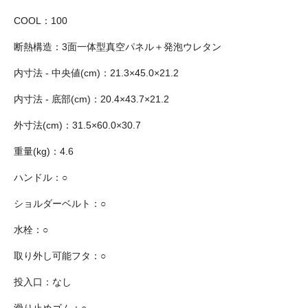
COOL：100
断熱構造：3面一体型真空パネル＋発泡ウレタン
内寸法 - 中央値(cm)：21.3×45.0×21.2
内寸法 - 底部(cm)：20.4×43.7×21.2
外寸法(cm)：31.5×60.0×30.7
重量(kg)：4.6
ハンドル：○
ショルダーベルト：○
水栓：○
取り外し可能フタ：○
投入口：なし
滑り止めゴム：○