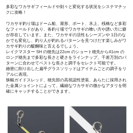
多彩なワカサギフィールドや刻々と変化する状況をシステマチッ
クに攻略！
ワカサギ釣り場はドーム船、屋形、ボート、氷上、桟橋など多彩
なフィールドがあり、各釣り場でワカサギの喰い方や誘い方に癖
が存在しています。また、ワカサギの活性もシーズンや 1日のな
かでも変化し、釣り人が釣れるパターンを見つけだす楽しみがワ
カサギ釣りの醍醐味と言えるでしょう。
レイクマスター SH の穂先は22cm のショート穂先から41cm の
ロング穂先まで多彩な長さと硬さをラインナップ。千差万別のパ
ターンに合わせてベストな長さと調子をセレクト可能です。
緻密に削り出した扁平グラスソリッドはアイテムごとの調子をリ
アルに表現。
狭幅ガイドスレッド、穂先部の高視認性塗装、あらたに採用され
た金属ジョイントによって、繊細なワカサギの微かなアタリを明
確にキャッチすることができます。