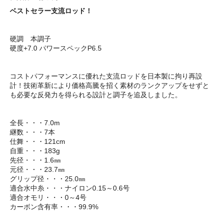
ベストセラー支流ロッド！
硬調 本調子
硬度+7.0 パワースペックP6.5
コストパフォーマンスに優れた支流ロッドを日本製に拘り再設
計！技術革新により価格高騰を招く素材のランクアップをせずと
も必要な反発力を得られる設計と調子を追及しました。
全長・・・7.0m
継数・・・7本
仕舞・・・121cm
自重・・・183g
先径・・・1.6㎜
元径・・・23.7㎜
グリップ径・・・25.0㎜
適合水中糸・・・ナイロン0.15～0.6号
適合オモリ・・・0～4号
カーボン含有率・・・99.9%