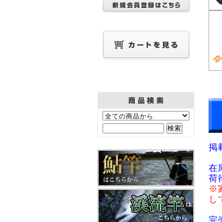
掲
在
荷
※
し
完