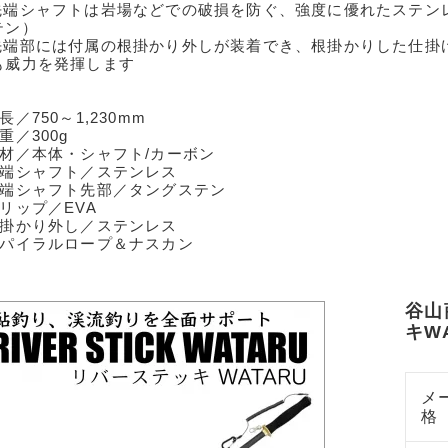
︎先端シャフトは岩場などでの破損を防ぐ、強度に優れたステン
テン）
︎先端部には付属の根掛かり外しが装着でき、根掛かりした仕掛
も威力を発揮します
長／750～1,230mm
重／300g
素材／本体・シャフト/カーボン
先端シャフト／ステンレス
先端シャフト先部／タングステン
グリップ／EVA
根掛かり外し／ステンレス
スパイラルロープ＆ナスカン
谷山
キW
メ
格