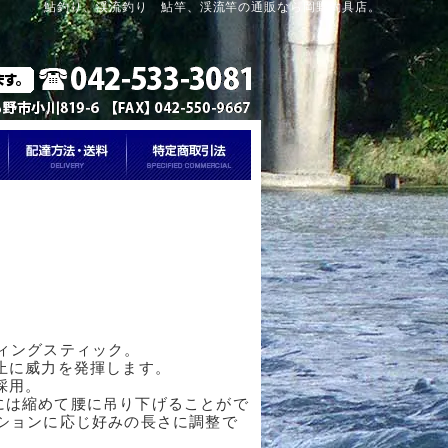
鮎釣り、渓流釣り 鮎竿、渓流竿の通販なら岡野釣具店。
ィングスティック。
止に威力を発揮します。
採用。
釣時には縮めて腰に吊り下げることがで
ションに応じ好みの長さに調整で