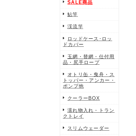
SALE商品
鮎竿
渓流竿
ロッドケース･ロッ
ドカバー
玉網・替網・仕付用
品・尻手ロープ
オトリ缶・曳舟・ス
トッパー・アンカー・
ポンプ他
クーラーBOX
濡れ物入れ・トラン
クトレイ
スリムウェーダー