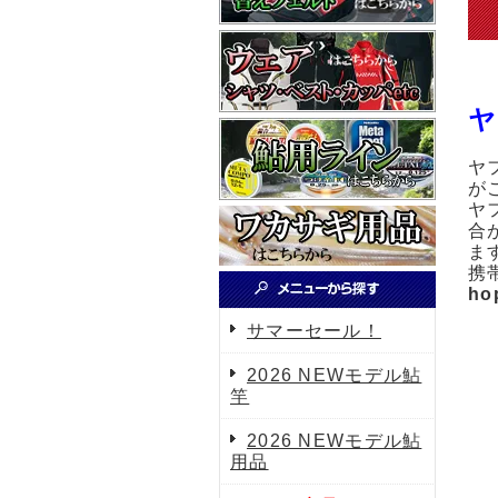
ヤ
ヤ
が
ヤ
合
ま
携
ho
サマーセール！
2026 NEWモデル鮎
竿
2026 NEWモデル鮎
用品