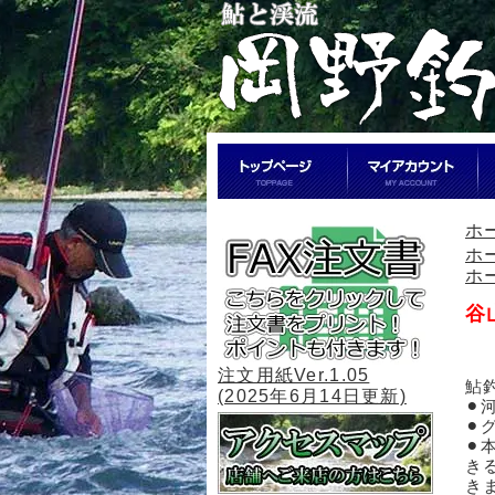
ホ
ホ
ホ
谷
注文用紙Ver.1.05
鮎
(2025年6月14日更新)
⚫
⚫
⚫
き
き