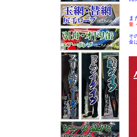
ま
量
そ
金