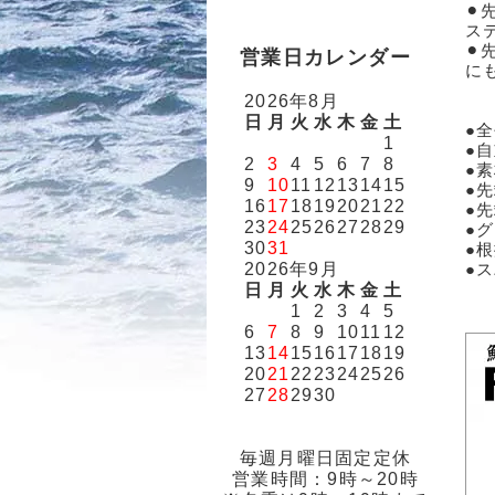
⚫
ス
⚫
営業日カレンダー
に
2026年8月
日
月
火
水
木
金
土
●全
1
●自
2
3
4
5
6
7
8
●
9
10
11
12
13
14
15
●
16
17
18
19
20
21
22
●
23
24
25
26
27
28
29
●
30
31
●
2026年9月
●
日
月
火
水
木
金
土
1
2
3
4
5
6
7
8
9
10
11
12
13
14
15
16
17
18
19
20
21
22
23
24
25
26
27
28
29
30
毎週月曜日固定定休
営業時間：9時～20時