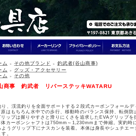
ーム
その他ブランド
釣武者(谷山商事)
＞
＞
ーム
グッズ・アクセサリー
＞
ーム
その他
＞
山商事 釣武者 リバーステッキWATARU
釣り、渓流釣りを全面サポートする２段式カーボンフォールデ
︎河原はもちろん水中での歩行、移動時のバランス保持、転倒防
︎グリップは握りやすさと滑りにくさを追求したEVAグリップを
︎本体カーボンシャフトは750mm～1,230mmまで伸縮。実
るようグリップ下にナスカンを装着。本体は身長やシュチエー
ます。