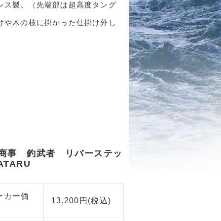
レス製。（先端部は超高度タング
けや木の枝に掛かった仕掛け外し
商事 釣武者 リバーステッ
ATARU
ーカー価
13,200円(税込)