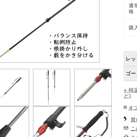
通
格
購
レッ
ゴー
» 
ど)
オ
買
こ