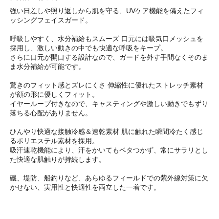
強い日差しや照り返しから肌を守る、UVケア機能を備えたフィ
ッシングフェイスガード。
呼吸しやすく、水分補給もスムーズ 口元には吸気口メッシュを
採用し、激しい動きの中でも快適な呼吸をキープ。
さらに口元が開口する設計なので、ガードを外す手間なくそのま
ま水分補給が可能です。
驚きのフィット感とズレにくさ 伸縮性に優れたストレッチ素材
が顔の形に優しくフィット。
イヤーループ付きなので、キャスティングや激しい動きでもずり
落ちる心配がありません。
ひんやり快適な接触冷感＆速乾素材 肌に触れた瞬間冷たく感じ
るポリエステル素材を採用。
吸汗速乾機能により、汗をかいてもベタつかず、常にサラリとし
た快適な肌触りが持続します。
磯、堤防、船釣りなど、あらゆるフィールドでの紫外線対策に欠
かせない、実用性と快適性を両立した一着です。