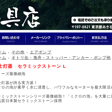
ーム
その他
エアポンプ
＞
＞
ーム
オトリ缶・曳舟・ストッパー・アンカー・ポンプ他
＞
士灯器 セラミックストーン L
リーズ最微細泡
士灯器が誇る実力派！
クロの泡が素早く水に浸透し、パワフルなモーターを最大限活
ラミックストーンシリーズ最微細泡！「ミクロの泡」を大量に
品質日本製セラミックストーン採用