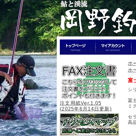
ホ
ホ
富
シ
冨
注文用紙Ver.1.05
ミ
(2025年6月14日更新)
セ
高