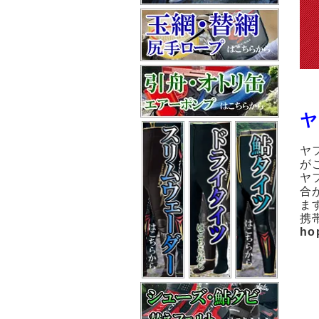
ヤ
ヤ
が
ヤ
合
ま
携
ho