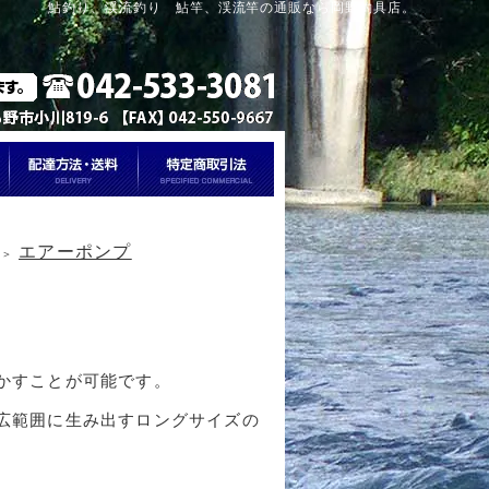
鮎釣り、渓流釣り 鮎竿、渓流竿の通販なら岡野釣具店。
エアーポンプ
＞
かすことが可能です。
広範囲に生み出すロングサイズの