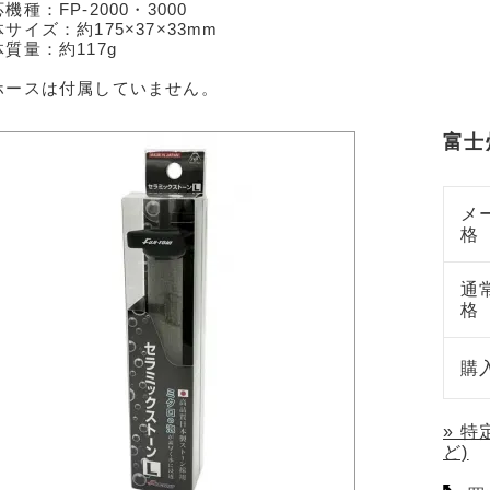
機種：FP-2000・3000
サイズ：約175×37×33mm
質量：約117g
ホースは付属していません。
富士
メ
格
通
格
購
» 
ど)