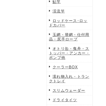
鮎竿
渓流竿
ロッドケース･ロッ
ドカバー
玉網・替網・仕付用
品・尻手ロープ
オトリ缶・曳舟・ス
トッパー・アンカー・
ポンプ他
クーラーBOX
濡れ物入れ・トラン
クトレイ
スリムウェーダー
ドライタイツ