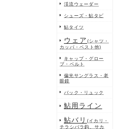
渓流ウェーダー
シューズ・鮎タビ
鮎タイツ
ウェア
(シャツ・
カッパ・ベスト他)
キャップ・グロー
ブ・ベルト
偏光サングラス・老
眼鏡
バック・リュック
鮎用ライン
鮎バリ
(イカリ・
チラシバラ鈎、サカ