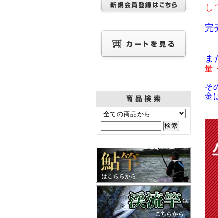
し
完
ま
量
そ
金