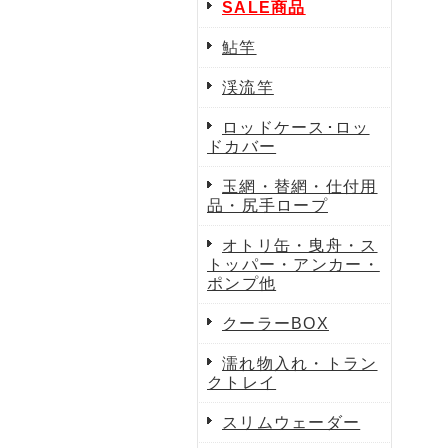
SALE商品
鮎竿
渓流竿
ロッドケース･ロッ
ドカバー
玉網・替網・仕付用
品・尻手ロープ
オトリ缶・曳舟・ス
トッパー・アンカー・
ポンプ他
クーラーBOX
濡れ物入れ・トラン
クトレイ
スリムウェーダー