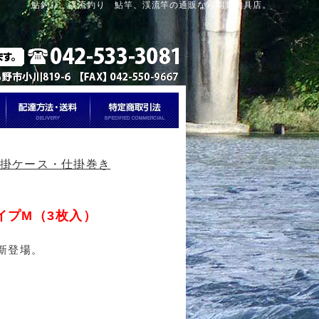
鮎釣り、渓流釣り 鮎竿、渓流竿の通販なら岡野釣具店。
掛ケース・仕掛巻き
イプM（3枚入）
新登場。