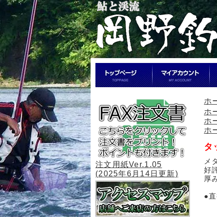
ホ
ホ
ホ
ホ
タ
メ
注文用紙Ver.1.05
好
(2025年6月14日更新)
厚
●直