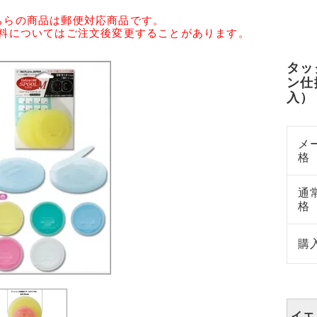
ちらの商品は郵便対応商品です。
送料についてはご注文後変更することがあります。
タッ
ン仕
入）
メ
格
通
格
購
イエ