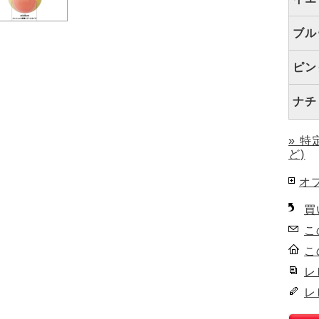
ブル
ピン
ナチ
» 
ど)
オ
買
こ
こ
レ
レ