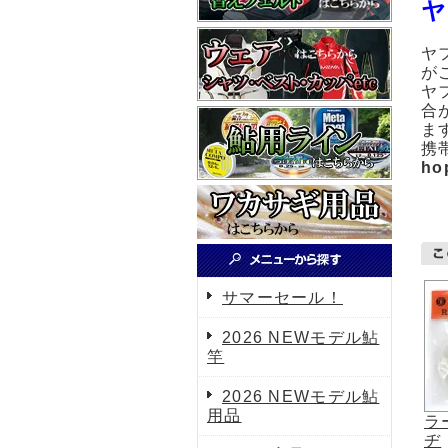
ヤ
ヤ
が
ヤ
合
ま
携
ho
サマーセール！
2026 NEWモデル鮎
竿
2026 NEWモデル鮎
用品
ラ
ヂ