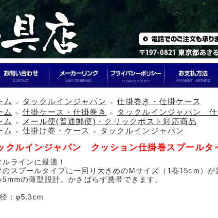
ーム
タックルインジャパン
仕掛巻き・仕掛ケース
＞
＞
ーム
仕掛ケース・仕掛巻き
タックルインジャパン 仕
＞
＞
ーム
メール便(普通郵便)・クリックポスト対応商品
＞
ーム
仕掛け巻・ケース
タックルインジャパン
＞
＞
ックルインジャパン クッション仕掛巻スプールタ
タルラインに最適！
評のスプールタイプに一回り大きめのMサイズ（1巻15cm）が
み5mmの薄型設計。かさばらず携帯できます。
径：φ5.3cm