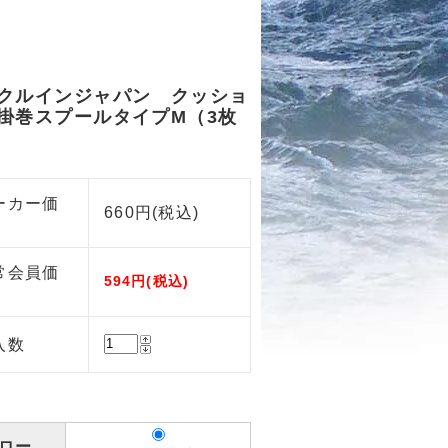
クルインジャパン クッショ
掛巻スプールタイプM（3枚
ーカー価
660円(税込)
常会員価
594円(税込)
入数
ロー