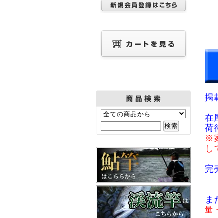
掲
在
荷
※
し
完
ま
量