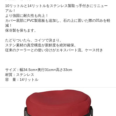
10リットルと14リットルをステンレス製取っ手付きにリニュー
アル！
より強固に耐久性も向上！
カバー底部にPVC製底板も追加し、石の上に置いた際の凹みを軽
減！
保冷製を保ちます。
たどりついたら、コイツで決まり。
ステン素材の真空構造が新鮮度を絶対確保。
従来のクーラーとの使い分けがエキスパート流。ケース付き
サイズ：幅34.5cm×奥行31cm×高さ33cm
材質：ステンレス
容 量：14リットル