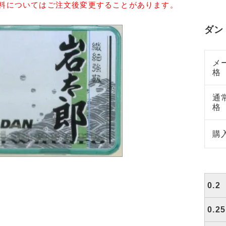
送料についてはご注文後変更することがあります。
ダン
メ
格
通
格
購
0.2
0.25