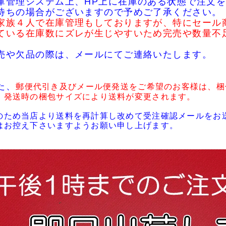
庫管理システム上、HP上に在庫のある状態で注文を
待ちの場合がございますので予めご了承ください。
家族４人で在庫管理もしておりますが、特にセール
ている在庫数にズレが生じやすいため完売や数量不
売や欠品の際は、メールにてご連絡いたします。
た、
郵便代引き及びメール便発送をご希望のお客様は、梱
・発送時の梱包サイズにより送料が変更されます。
のため当店より送料を再計算し改めて受注確認メールをお
はお控え下さいますようお願い申し上げます。