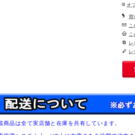
オ
買
こ
こ
レ
レ
載商品は全て実店舗と在庫を共有しています。