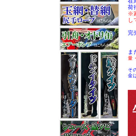
在
荷
※
し
完
ま
量
そ
金