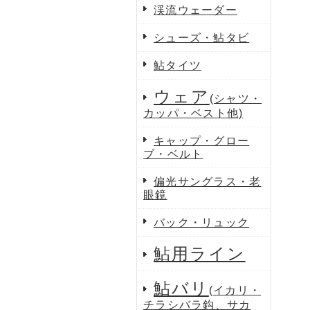
渓流ウェーダー
シューズ・鮎タビ
鮎タイツ
ウェア
(シャツ・
カッパ・ベスト他)
キャップ・グロー
ブ・ベルト
偏光サングラス・老
眼鏡
バック・リュック
鮎用ライン
鮎バリ
(イカリ・
チラシバラ鈎、サカ