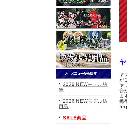
ヤ
ヤ
が
2026 NEWモデル鮎
ヤ
竿
合
ま
2026 NEWモデル鮎
携
用品
ho
SALE商品