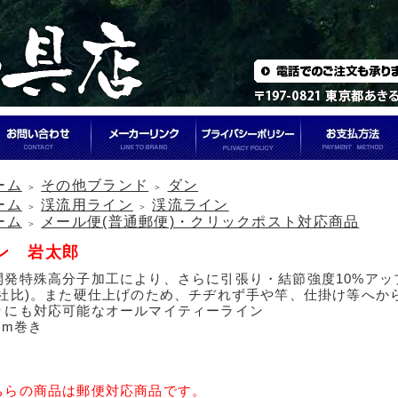
ーム
その他ブランド
ダン
＞
＞
ーム
渓流用ライン
渓流ライン
＞
＞
ーム
メール便(普通郵便)・クリックポスト対応商品
＞
ン 岩太郎
開発特殊高分子加工により、さらに引張り・結節強度10%アップ
当社比)。また硬仕上げのため、チヂれず手や竿、仕掛け等へか
りにも対応可能なオールマイティーライン
0m巻き
ちらの商品は郵便対応商品です。