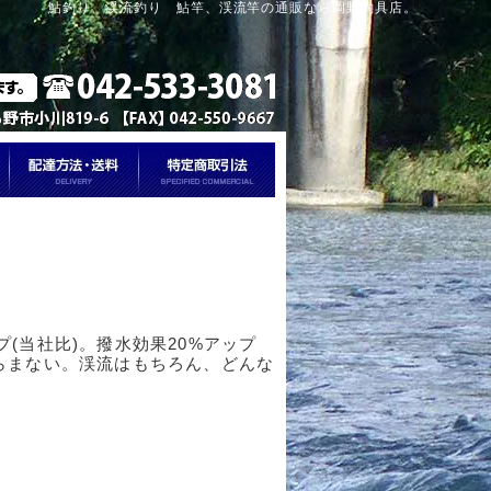
鮎釣り、渓流釣り 鮎竿、渓流竿の通販なら岡野釣具店。
(当社比)。撥水効果20%アップ
らまない。渓流はもちろん、どんな