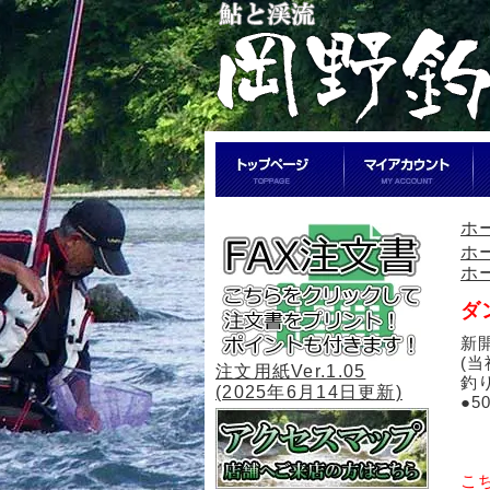
ホ
ホ
ホ
ダ
新
(
注文用紙Ver.1.05
釣
(2025年6月14日更新)
●5
こ