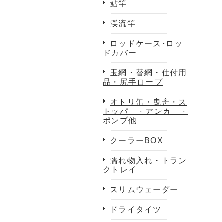
鮎竿
渓流竿
ロッドケース･ロッ
ドカバー
玉網・替網・仕付用
品・尻手ロープ
オトリ缶・曳舟・ス
トッパー・アンカー・
ポンプ他
クーラーBOX
濡れ物入れ・トラン
クトレイ
スリムウェーダー
ドライタイツ