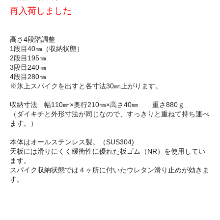
再入荷しました
高さ4段階調整
1段目40㎜（収納状態）
2段目195㎜
3段目240㎜
4段目280㎜
※氷上スパイクを出すと各寸法30㎜上がります。
収納寸法 幅110㎜×奥行210㎜×高さ40㎜ 重さ880ｇ
（ダイキチと外形寸法が同じなので、すっきりと重ねて持ち運べ
ます。）
本体はオールステンレス製。（SUS304)
天板には滑りにくく緩衝性に優れた板ゴム（NR）を使用してい
ます。
スパイク収納状態では４ヶ所に付いたウレタン滑り止めが効きま
す。