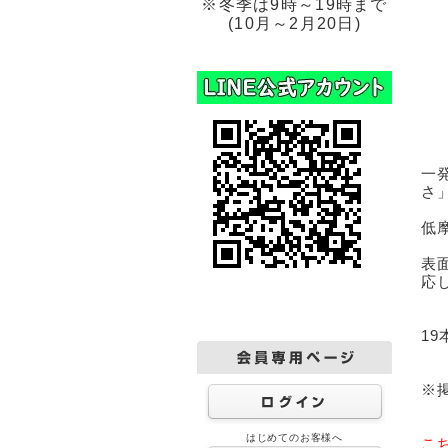
※冬季は9時～19時まで
(10月～2月20日)
一
さ
低
表
応
19
※
はじめてのお客様へ
こ