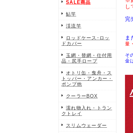
※
SALE商品
し
鮎竿
完
渓流竿
ま
ロッドケース･ロッ
ドカバー
量
そ
玉網・替網・仕付用
金
品・尻手ロープ
オトリ缶・曳舟・ス
トッパー・アンカー・
ポンプ他
クーラーBOX
濡れ物入れ・トラン
クトレイ
スリムウェーダー