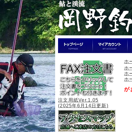
ホ
ホ
ホ
ホ
が
注文用紙Ver.1.05
(2025年6月14日更新)