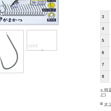
3
4
5
6
7
8
» 
ど)
オ