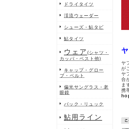
ドライタイツ
渓流ウェーダー
シューズ・鮎タビ
鮎タイツ
ヤ
ウェア
(シャツ・
カッパ・ベスト他)
ヤ
が
キャップ・グロー
ヤ
ブ・ベルト
合
ま
偏光サングラス・老
携
眼鏡
ho
バック・リュック
鮎用ライン