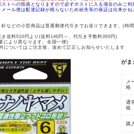
ポストへの投函となりますので必ずポストに入る場合のみご利
、メール便は配達記録が残らないため紛失等の保証は出来かね
、針などの小型商品は普通郵便代引きでお送りできます。(時間
引き送料510円より(送料140円～、代引き手数料390円)
重量により異なります。全国一律)
送料についてはご注文後、改めて訂正しお知らせいたします
がま
メ
格
通
格
購