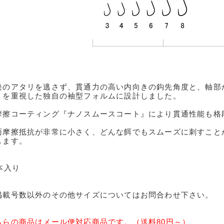
発のアタリを逃さず、貫通力の高い内向きの鈎先角度と、軸部
」を重視した独自の袖型フォルムに設計しました。
摩擦コーティング『ナノスムースコート』により貫通性能も格
面摩擦抵抗が非常に小さく、どんな餌でもスムーズに刺すこと
します。
本入り
掲載号数以外のその他サイズについてはお問合わせ下さい。
ちらの商品はメール便対応商品です。（送料80円～）