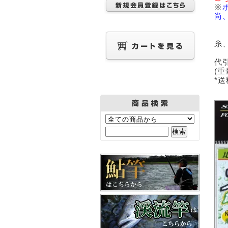
※
尚
糸
代
(
*