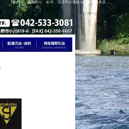
鮎釣り、渓流釣り 鮎竿、渓流竿の通販なら岡野釣具店。
針