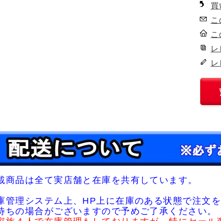
買
こ
こ
レ
レ
載商品は全て実店舗と在庫を共有しています。
庫管理システム上、HP上に在庫のある状態で注文を
待ちの場合がございますので予めご了承ください。