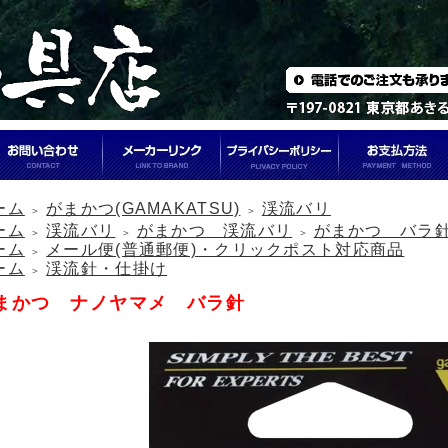
ーム
がまかつ(GAMAKATSU)
渓流バリ
＞
＞
ーム
渓流バリ
がまかつ 渓流バリ
がまかつ バラ
＞
＞
＞
ーム
メール便(普通郵便)・クリックポスト対応商品
＞
ーム
渓流針・仕掛け
＞
まかつ ナノヤマメ バラ針