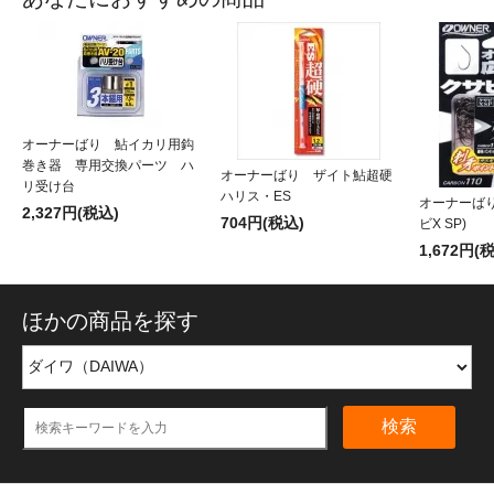
オーナーばり 鮎イカリ用鈎
巻き器 専用交換パーツ ハ
オーナーばり ザイト鮎超硬
リ受け台
ハリス・ES
オーナーばり
2,327円(税込)
704円(税込)
ビX SP)
1,672円(
ほかの商品を探す
検索