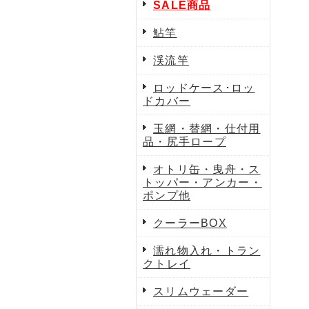
SALE商品
鮎竿
渓流竿
ロッドケース･ロッ
ドカバー
玉網・替網・仕付用
品・尻手ロープ
オトリ缶・曳舟・ス
トッパー・アンカー・
ポンプ他
クーラーBOX
濡れ物入れ・トラン
クトレイ
スリムウェーダー