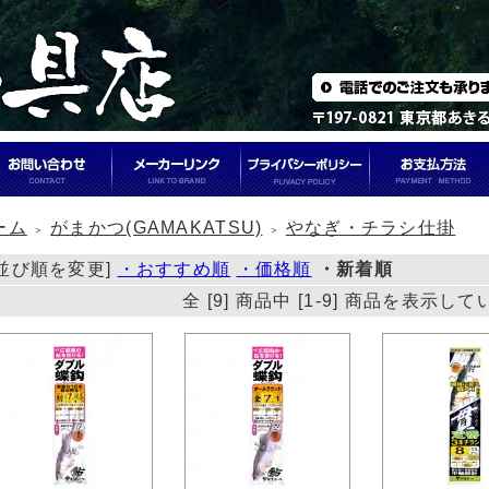
ーム
がまかつ(GAMAKATSU)
やなぎ・チラシ仕掛
＞
＞
[並び順を変更]
・おすすめ順
・価格順
・新着順
全 [9] 商品中 [1-9] 商品を表示し