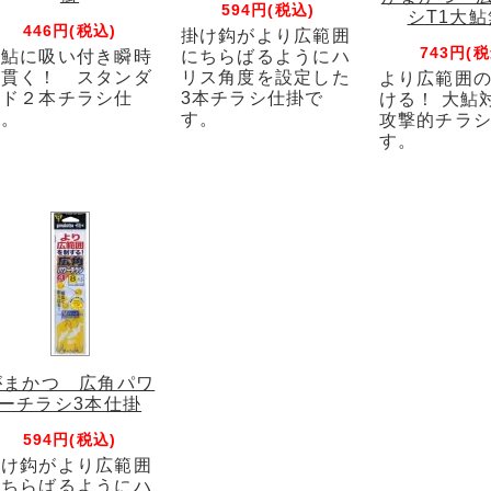
594円(税込)
シT1大
446円(税込)
掛け鈎がより広範囲
743円(税
野鮎に吸い付き瞬時
にちらばるようにハ
に貫く！ スタンダ
リス角度を設定した
より広範囲
ード２本チラシ仕
3本チラシ仕掛で
ける！ 大鮎
掛。
す。
攻撃的チラ
す。
がまかつ 広角パワ
ーチラシ3本仕掛
594円(税込)
掛け鈎がより広範囲
にちらばるようにハ