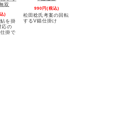
鮎無双
990円(税込)
込)
松田稔氏考案の回転
するV錨仕掛け
の鮎を掛
対応の
シ仕掛で