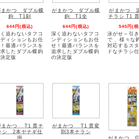
がまかつ ダブル蝶
がまかつ ダブル蝶
がまかつ 
鈎 T1刻
鈎 T1全
チラシ T1 
644円(税込)
644円(税込)
545円(税
深く追わないタフコ
深く追わないタフコ
泳がせ～引
ンディションもお任
ンディションもお任
で 、様々な
せ！最適バランスを
せ！最適バランスを
対応するス
追求したダブル蝶鈎
追求したダブル蝶鈎
ドなチラシ
の決定版
の決定版
がまかつ T1 貫チ
がまかつ T1 貫変
ラシ 2本ヤナギ仕
則3本チラシ
掛
がまかつ 