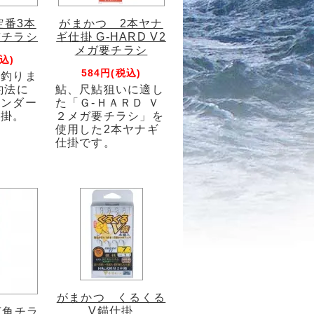
定番3本
がまかつ 2本ヤナ
貫チラシ
ギ仕掛 G-HARD V2
メガ要チラシ
込)
584円(税込)
き釣りま
釣法に
鮎、尺鮎狙いに適し
タンダー
た「Ｇ-ＨＡＲＤ Ｖ
仕掛。
２メガ要チラシ」を
使用した2本ヤナギ
仕掛です。
がまかつ くるくる
V錨仕掛
広角チラ