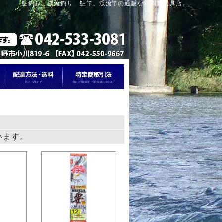
鮎釣り、渓流釣り 鮎竿、渓流竿の通販なら岡野釣具店。
ています。