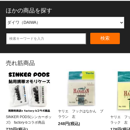
ほかの商品を探す
検索
売れ筋商品
ヤリエ フックはなかん ブ
ラウン 左
SINKER PODS(シンカーポッ
ヤリエ フ
ズ) factory-bコラボ商品
ラック 左
248円(税込)
770円(税込)
178円(税込