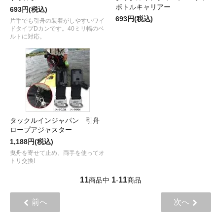
ボトルキャリアー
693円(税込)
693円(税込)
片手でも引舟の装着がしやすいワイ
ドタイプDカンです。40ミリ幅のベ
ルトに対応。
タックルインジャパン 引舟
ロープアジャスター
1,188円(税込)
曳舟を寄せて止め、両手を使ってオ
トリ交換!
11
1
11
商品中
-
商品
前へ
次へ