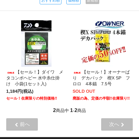
おすすめ順
価格順
新着順
【セール！】ダイワ メ
【セール！】オーナーば
タコンポヘビー 水中糸仕掛
り デカパック 楔X SP フ
け 小袋(1セット入)
ロロ 4本錨 7.5号
1,184円(税込)
SOLD OUT
セール！在庫限りの特別価格!!
廃版の為、定価の半額!!在庫限り!!
2
1
2
商品中
-
商品
前へ
次へ