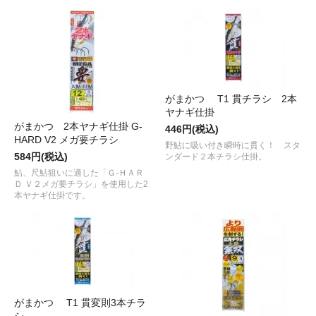
がまかつ T1 貫チラシ 2本
ヤナギ仕掛
がまかつ 2本ヤナギ仕掛 G-
446円(税込)
HARD V2 メガ要チラシ
野鮎に吸い付き瞬時に貫く！ スタ
584円(税込)
ンダード２本チラシ仕掛。
鮎、尺鮎狙いに適した「Ｇ-ＨＡＲ
Ｄ Ｖ２メガ要チラシ」を使用した2
本ヤナギ仕掛です。
がまかつ T1 貫変則3本チラ
シ