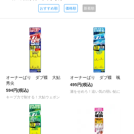
おすすめ順
価格順
新着順
オーナーばり ダブ蝶 大鮎
オーナーばり ダブ蝶 颯
秀尖
495円(税込)
594円(税込)
瀬をせめろ！追い気の弱い鮎に
キープ力で制する！大鮎ウェポン