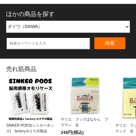
ほかの商品を探す
検索
売れ筋商品
ヤリエ フックはなかん ブ
ラウン 左
SINKER PODS(シンカーポッ
ヤリエ フ
ズ) factory-bコラボ商品
ラック 左
248円(税込)