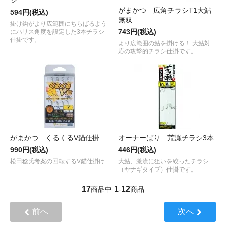
がまかつ 広角チラシT1大鮎
594円(税込)
無双
掛け鈎がより広範囲にちらばるよう
743円(税込)
にハリス角度を設定した3本チラシ
仕掛です。
より広範囲の鮎を掛ける！ 大鮎対
応の攻撃的チラシ仕掛です。
がまかつ くるくるV錨仕掛
オーナーばり 荒瀬チラシ3本
990円(税込)
446円(税込)
松田稔氏考案の回転するV錨仕掛け
大鮎、激流に狙いを絞ったチラシ
（ヤナギタイプ）仕掛です。
17
1
12
商品中
-
商品
前へ
次へ