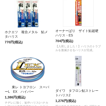
オーナーばり ザイト鮎超硬
ホクエツ 複合メタル 鮎メ
ハリス・ES
タハリス
704円(税込)
770円(税込)
【入荷しました！】ハリスのトラブ
ルを激減させるハリスが完成。
東レ トヨフロン スーパ
ダイワ タフロン鮎ストレー
ーL EX ハイパー
トハリス2
1,386円(税込)
1,276円(税込)
チヂレに強く、鮎中ハリス(ハナカ