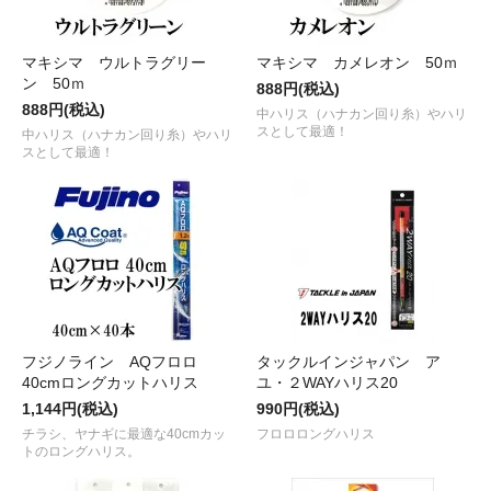
マキシマ ウルトラグリー
マキシマ カメレオン 50ｍ
ン 50ｍ
888円(税込)
888円(税込)
中ハリス（ハナカン回り糸）やハリ
スとして最適！
中ハリス（ハナカン回り糸）やハリ
スとして最適！
フジノライン AQフロロ
タックルインジャパン ア
40cmロングカットハリス
ユ・２WAYハリス20
1,144円(税込)
990円(税込)
チラシ、ヤナギに最適な40cmカッ
フロロロングハリス
トのロングハリス。