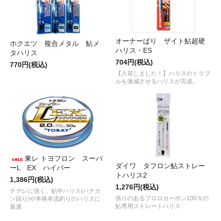
オーナーばり ザイト鮎超硬
ホクエツ 複合メタル 鮎メ
ハリス・ES
タハリス
704円(税込)
770円(税込)
【入荷しました！】ハリスのトラブ
ルを激減させるハリスが完成。
東レ トヨフロン スーパ
ダイワ タフロン鮎ストレー
ーL EX ハイパー
トハリス2
1,386円(税込)
1,276円(税込)
チヂレに強く、鮎中ハリス(ハナカ
張りのあるフロロカーボン100％の
ン回り)や本格本流釣りのハリスに
鮎専用ストレートハリス
最適