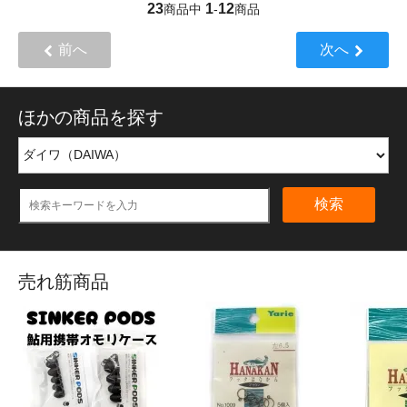
23
1
12
商品中
-
商品
前へ
次へ
ほかの商品を探す
検索
売れ筋商品