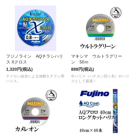
フジノライン AQチラシハリ
マキシマ ウルトラグリー
ス Xクロス
ン 50ｍ
1,320円(税込)
888円(税込)
ナイロン組糸による強耐久チラシ用
中ハリス（ハナカン回り糸）やハリ
ハリス。
スとして最適！