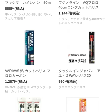
マキシマ カメレオン 50ｍ
フジノライン AQフロロ
40cmロングカットハリス
888円(税込)
1,144円(税込)
中ハリス（ハナカン回り糸）やハリ
スとして最適！
チラシ、ヤナギに最適な40cmカッ
トのロングハリス。
VARIVAS 鮎 カットハリス フ
タックルインジャパン ア
ロロカーボン
ユ・２WAYハリス20
1,287円(税込)
990円(税込)
VARIVASが贈るNEWスタンダード
フロロロングハリス
鮎「カットハリス」