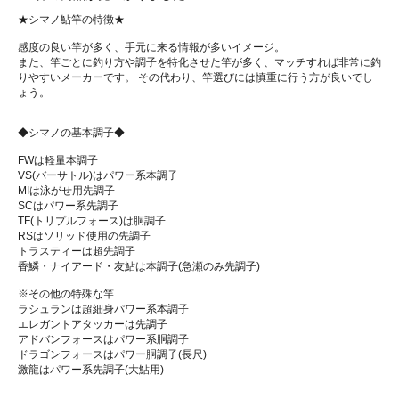
★シマノ鮎竿の特徴★
感度の良い竿が多く、手元に来る情報が多いイメージ。
また、竿ごとに釣り方や調子を特化させた竿が多く、マッチすれば非常に釣
りやすいメーカーです。 その代わり、竿選びには慎重に行う方が良いでし
ょう。
◆シマノの基本調子◆
FWは軽量本調子
VS(バーサトル)はパワー系本調子
MIは泳がせ用先調子
SCはパワー系先調子
TF(トリプルフォース)は胴調子
RSはソリッド使用の先調子
トラスティーは超先調子
香鱗・ナイアード・友鮎は本調子(急瀬のみ先調子)
※その他の特殊な竿
ラシュランは超細身パワー系本調子
エレガントアタッカーは先調子
アドバンフォースはパワー系胴調子
ドラゴンフォースはパワー胴調子(長尺)
激龍はパワー系先調子(大鮎用)