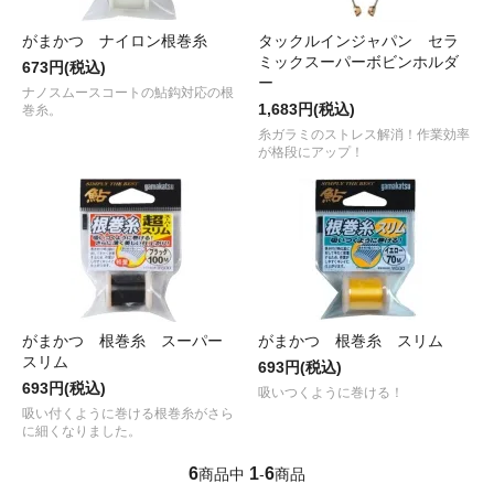
がまかつ ナイロン根巻糸
タックルインジャパン セラ
ミックスーパーボビンホルダ
673円(税込)
ー
ナノスムースコートの鮎鈎対応の根
1,683円(税込)
巻糸。
糸ガラミのストレス解消！作業効率
が格段にアップ！
がまかつ 根巻糸 スーパー
がまかつ 根巻糸 スリム
スリム
693円(税込)
693円(税込)
吸いつくように巻ける！
吸い付くように巻ける根巻糸がさら
に細くなりました。
6
1
6
商品中
-
商品