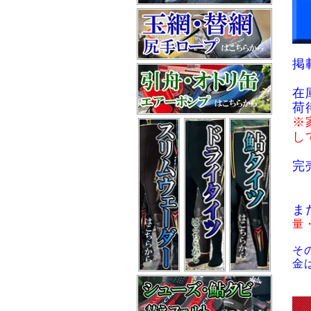
掲
在
荷
※
し
完
ま
量
そ
金