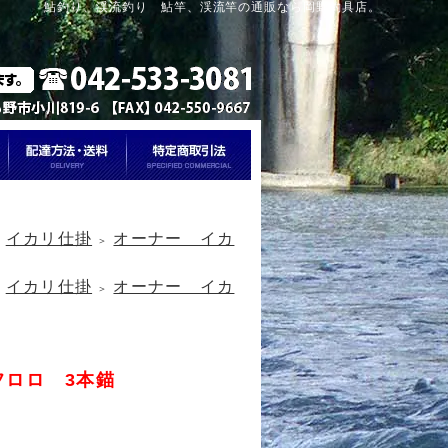
鮎釣り、渓流釣り 鮎竿、渓流竿の通販なら岡野釣具店。
イカリ仕掛
オーナー イカ
＞
＞
イカリ仕掛
オーナー イカ
＞
＞
フロロ 3本錨