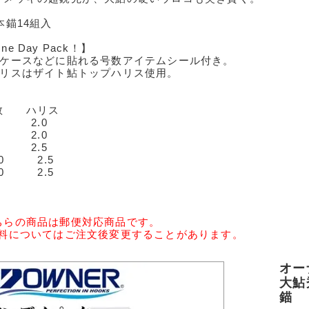
本錨14組入
ne Day Pack！】
錨ケースなどに貼れる号数アイテムシール付き。
ハリスはザイト鮎トップハリス使用。
数 ハリス
.0 2.0
.5 2.0
.0 2.5
.0 2.5
.0 2.5
ちらの商品は郵便対応商品です。
送料についてはご注文後変更することがあります。
オー
大鮎
錨