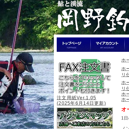
ホ
ホ
リ
ホ
リ
ホ
注文用紙Ver.1.05
ホ
(2025年6月14日更新)
オ
1
ノ