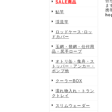
合
SALE商品
ま
携
鮎竿
ho
渓流竿
ロッドケース･ロッ
ドカバー
玉網・替網・仕付用
品・尻手ロープ
オトリ缶・曳舟・ス
トッパー・アンカー・
ポンプ他
クーラーBOX
濡れ物入れ・トラン
クトレイ
スリムウェーダー