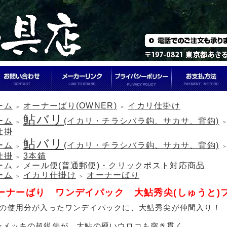
ーム
オーナーばり(OWNER)
イカリ仕掛け
＞
＞
鮎バリ
ーム
(イカリ・チラシバラ鈎、サカサ、背鈎)
＞
仕掛
鮎バリ
ーム
(イカリ・チラシバラ鈎、サカサ、背鈎)
＞
仕掛
3本錨
＞
ーム
メール便(普通郵便)・クリックポスト対応商品
＞
ーム
イカリ仕掛け
オーナーばり
＞
＞
ーナーばり ワンデイパック 大鮎秀尖(しゅうと)
日の使用分が入ったワンデイパックに、大鮎秀尖が仲間入り！
ンメッキの超鋭先が、大鮎の硬いウロコも突き貫く。