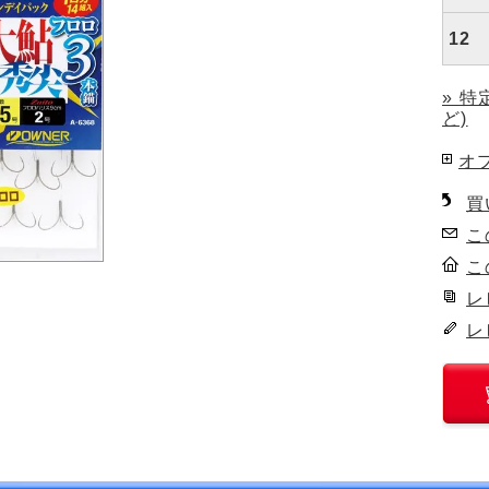
12
» 
ど)
オ
買
こ
こ
レ
レ