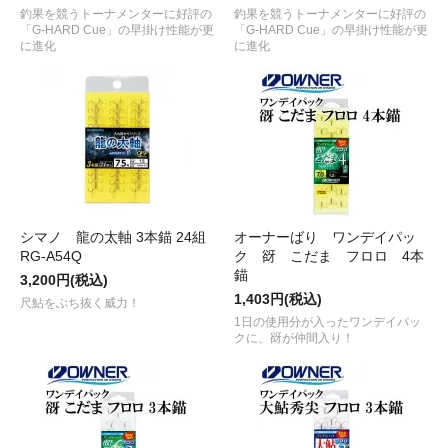
釣果を競うトーナメンターに好評の
釣果を競うトーナメンターに好評の
「G-HARD Cue」の早掛け性能が更
「G-HARD Cue」の早掛け性能が更
に進化
に進化
シマノ 龍の太軸 3本錨 24組
オーナーばり ワンデイパッ
RG-A54Q
ク 谺 こだま フロロ 4本
錨
3,200円(税込)
1,403円(税込)
尺鮎をぶち抜く威力！
1日の使用分が入ったワンデイパッ
クに、谺が仲間入り！