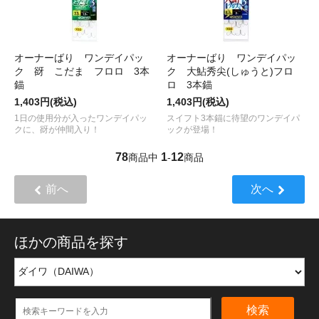
オーナーばり ワンデイパッ
オーナーばり ワンデイパッ
ク 谺 こだま フロロ 3本
ク 大鮎秀尖(しゅうと)フロ
錨
ロ 3本錨
1,403円(税込)
1,403円(税込)
1日の使用分が入ったワンデイパッ
スイフト3本錨に待望のワンデイパ
クに、谺が仲間入り！
ックが登場！
78
1
12
商品中
-
商品
前へ
次へ
ほかの商品を探す
検索