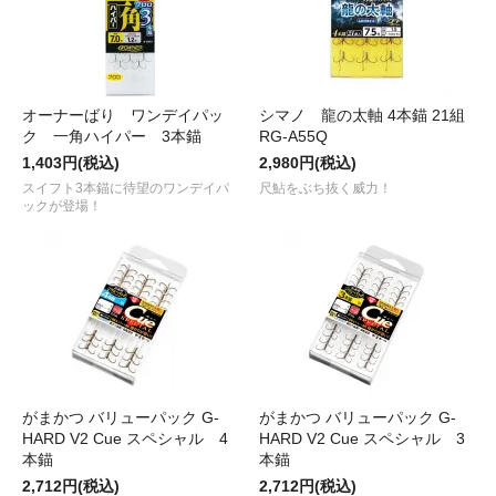
オーナーばり ワンデイパッ
シマノ 龍の太軸 4本錨 21組
ク 一角ハイパー 3本錨
RG-A55Q
1,403円(税込)
2,980円(税込)
スイフト3本錨に待望のワンデイパ
尺鮎をぶち抜く威力！
ックが登場！
がまかつ バリューパック G-
がまかつ バリューパック G-
HARD V2 Cue スペシャル 4
HARD V2 Cue スペシャル 3
本錨
本錨
2,712円(税込)
2,712円(税込)