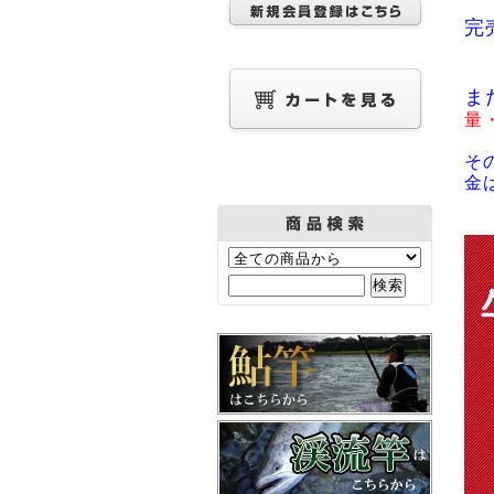
完
ま
量
そ
金