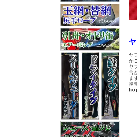
ヤ
ヤ
が
ヤ
合
ま
携
ho