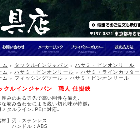
ーム
タックルインジャパン
ハサミ・ピンオンリール
＞
＞
ーム
ハサミ・ピンオンリール
ハサミ・ラインカッター
＞
＞
ーム
フィッシングツール
ハサミ・ピンオンリール
＞
＞
ックルインジャパン 職人 仕掛鋏
く厚みのある刃先で高い剛性を備え､
妙な噛み合わせによる鋭い切れ味が特徴｡
用メタルライン､PEに対応｡
素材】刃：ステンレス
ンドル：ABS