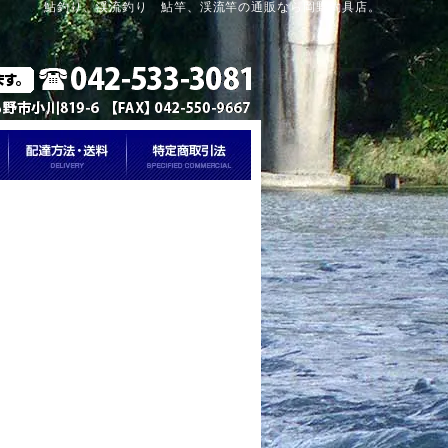
鮎釣り、渓流釣り 鮎竿、渓流竿の通販なら岡野釣具店。