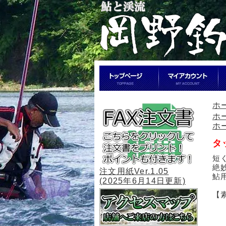
ホ
ホ
ホ
タ
短
絶
注文用紙Ver.1.05
鮎
(2025年6月14日更新)
【
ハ