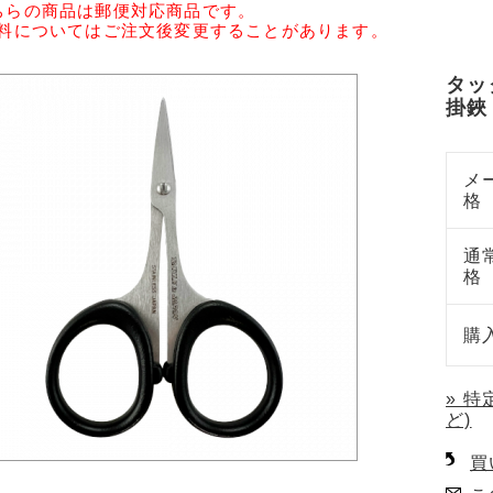
ちらの商品は郵便対応商品です。
送料についてはご注文後変更することがあります。
タッ
掛鋏
メ
格
通
格
購
» 
ど)
買