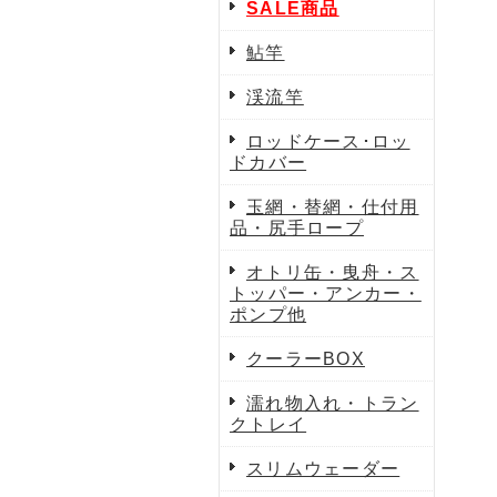
SALE商品
鮎竿
渓流竿
ロッドケース･ロッ
ドカバー
玉網・替網・仕付用
品・尻手ロープ
オトリ缶・曳舟・ス
トッパー・アンカー・
ポンプ他
クーラーBOX
濡れ物入れ・トラン
クトレイ
スリムウェーダー