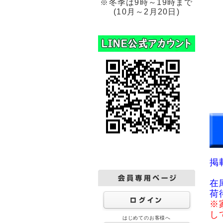
※冬季は9時～19時まで
(10月～2月20日)
掲
在
荷
※
し
はじめてのお客様へ