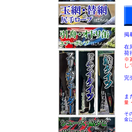
掲
在
荷
※
し
完
ま
量
そ
金