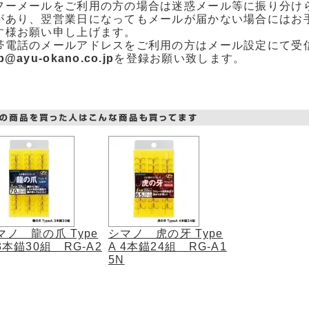
フーメールをご利用の方の場合は迷惑メール等に振り分け
があり、翌営業日になってもメールが届かない場合にはお
す様お願い申し上げます。
帯電話のメールアドレスをご利用の方はメール設定にて受
p@ayu-okano.co.jp
を登録お願い致します。
マノ 龍の爪 Type
シマノ 虎の牙 Type
 3本錨30組 RG-A2
A 4本錨24組 RG-A1
5N