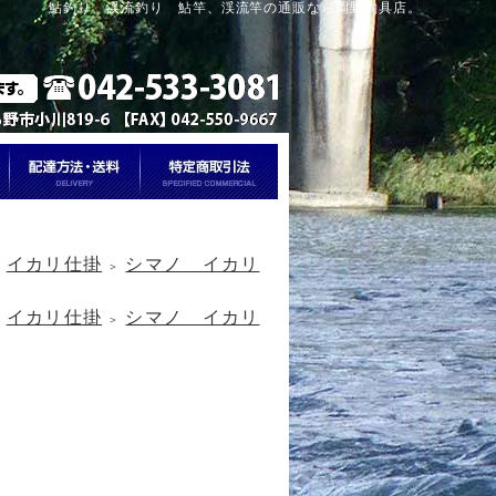
鮎釣り、渓流釣り 鮎竿、渓流竿の通販なら岡野釣具店。
イカリ仕掛
シマノ イカリ
＞
＞
イカリ仕掛
シマノ イカリ
＞
＞