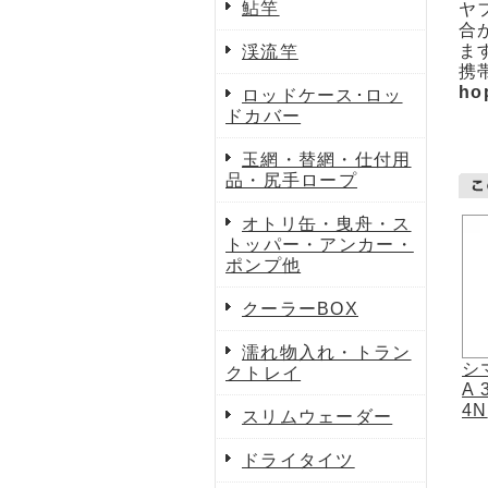
鮎竿
ヤ
合
ま
渓流竿
携
ho
ロッドケース･ロッ
ドカバー
玉網・替網・仕付用
品・尻手ロープ
オトリ缶・曳舟・ス
トッパー・アンカー・
ポンプ他
クーラーBOX
濡れ物入れ・トラン
シ
クトレイ
A
4N
スリムウェーダー
ドライタイツ