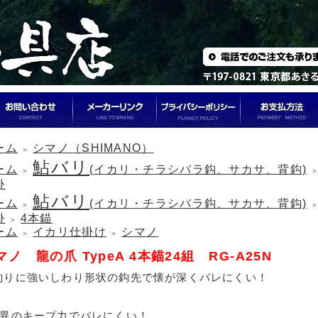
ーム
シマノ（SHIMANO）
＞
鮎バリ
ーム
(イカリ・チラシバラ鈎、サカサ、背鈎)
＞
掛
鮎バリ
ーム
(イカリ・チラシバラ鈎、サカサ、背鈎)
＞
掛
4本錨
＞
ーム
イカリ仕掛け
シマノ
＞
＞
マノ 龍の爪 TypeA 4本錨24組 RG-A25N
釣りに強いしわり形状の鈎先で懐が深くバレにくい！
驚異のキープ力でバレにくい！