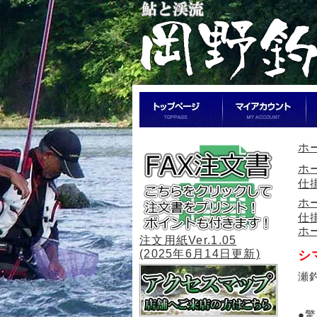
ホ
ホ
仕
ホ
仕
ホ
注文用紙Ver.1.05
(2025年6月14日更新)
シ
瀬
●