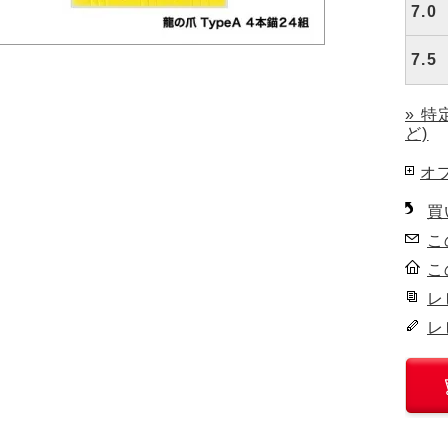
7.0
7.5
» 
ど)
オ
買
こ
こ
レ
レ