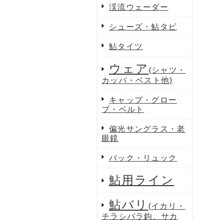
渓流ウェーダー
シューズ・鮎タビ
鮎タイツ
ウェア
(シャツ・
カッパ・ベスト他)
キャップ・グロー
ブ・ベルト
偏光サングラス・老
眼鏡
バック・リュック
鮎用ライン
鮎バリ
(イカリ・
チラシバラ鈎、サカ