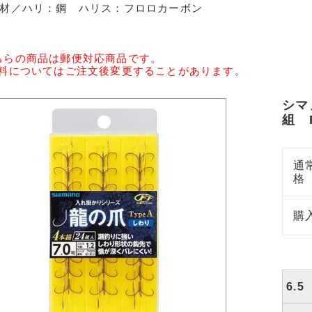
素材／ハリ：鋼 ハリス：フロロカーボン
ちらの商品は郵便対応商品です。
送料についてはご注文後変更することがあります。
シマ
組 R
通
格
購
6.5