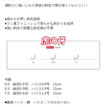
瀬釣りに強いしわり形状の鈎先で懐が深くバレにくい！
●掛かりが早い鈎先形状
●フッ素フィニッシュで滑らかな刺さりを追求
●強い鈎先で頻繁な鈎交換が不要
号数
6.0 線径0.370 ハリス0.8号 11cm
6.5 線径0.390 ハリス1.0号 11cm
7.0 線径0.410 ハリス1.2号 11cm
■素材／ハリ：鋼 ハリス：フロロカーボン