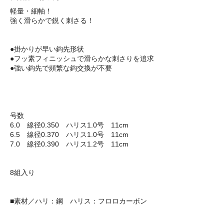
軽量・細軸！
強く滑らかで鋭く刺さる！
●掛かりが早い鈎先形状
●フッ素フィニッシュで滑らかな刺さりを追求
●強い鈎先で頻繁な鈎交換が不要
号数
6.0 線径0.350 ハリス1.0号 11cm
6.5 線径0.370 ハリス1.0号 11cm
7.0 線径0.390 ハリス1.2号 11cm
8組入り
■素材／ハリ：鋼 ハリス：フロロカーボン