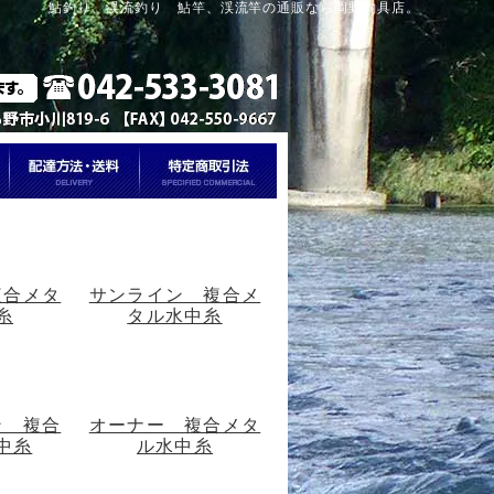
鮎釣り、渓流釣り 鮎竿、渓流竿の通販なら岡野釣具店。
複合メタ
サンライン 複合メ
糸
タル水中糸
ン 複合
オーナー 複合メタ
中糸
ル水中糸