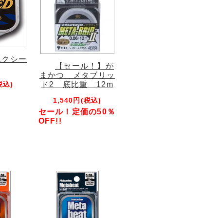
エクシー
【セール！】が
まかつ メタブリッ
税込)
ド2 底比重 12m
1,540円(税込)
セール！定価の50％
OFF!!