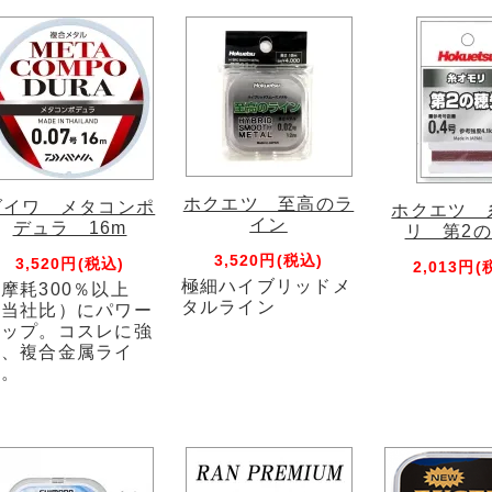
ホクエツ 至高のラ
ダイワ メタコンポ
ホクエツ 
イン
デュラ 16m
リ 第2
3,520円(税込)
3,520円(税込)
2,013円(
極細ハイブリッドメ
摩耗300％以上
タルライン
（当社比）にパワー
アップ。コスレに強
い、複合金属ライ
ン。