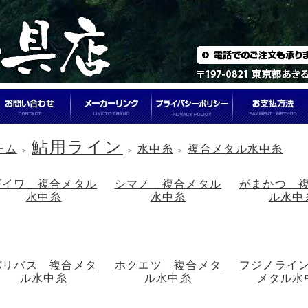
鮎用ライン
ーム
水中糸
複合メタル水中糸
＞
＞
＞
ダイワ 複合メタル
シマノ 複合メタル
がまかつ 
水中糸
水中糸
ル水中
バリバス 複合メタ
ホクエツ 複合メタ
フジノライ
ル水中糸
ル水中糸
メタル水