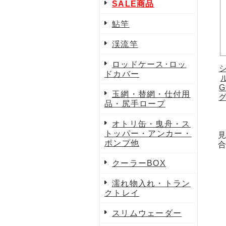
SALE商品
鮎竿
渓流竿
ロッドケース･ロッ
ドカバー
G
玉網・替網・仕付用
グ
品・尻手ロープ
オトリ缶・曳舟・ス
トッパー・アンカー・
ポンプ他
クーラーBOX
濡れ物入れ・トラン
クトレイ
スリムウェーダー