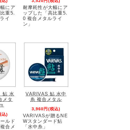
税込)
3,520円(税込)
大幅にア
耐摩耗性が大幅にア
比重5.
ップした「高比重5.
ルライ
0 複合メタルライ
ン」
 鮎 水
VARIVAS 鮎 水中
合メタ
糸 複合メタル
ｍ
3,960円(税込)
税込)
VARIVASが贈るNE
ィールド
Wスタンダード鮎
る複合メ
「水中糸」