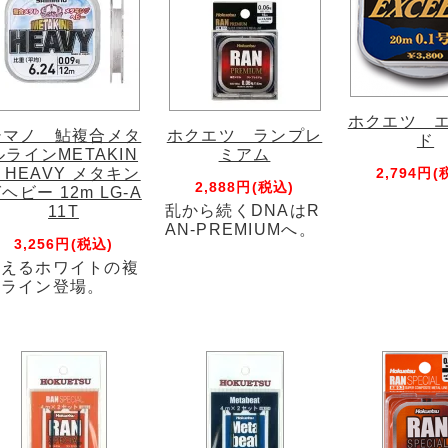
ホクエツ 
シマノ 鮎複合メタ
ホクエツ ランプレ
ド
ルラインMETAKIN
ミアム
 HEAVY メタキン
2,794円(
2,888円(税込)
ヘビー 12m LG-A
乱から続くDNAはR
11T
AN-PREMIUMへ。
3,256円(税込)
見えるホワイトの複
合ライン登場。