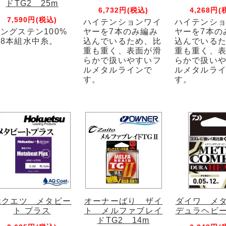
ドTG2 25m
6,732円(税込)
4,268円(
7,590円(税込)
ハイテンションワイ
ハイテンシ
ングステン100%
ヤーを7本のみ編み
ヤーを7本の
8本組水中糸。
込んでいるため、比
込んでいる
重も重く、表面が滑
重も重く、
らかで扱いやすいフ
らかで扱い
ルメタルラインで
ルメタルラ
す。
す。
ホクエツ メタビー
オーナーばり ザイ
ダイワ メ
ト プラス
ト メルファブレイ
デュラヘビー
ドTG2 14m