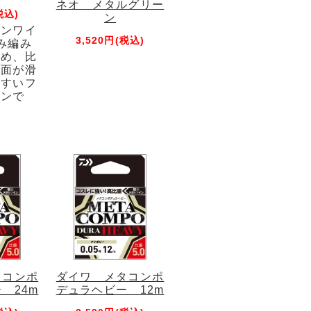
ネオ メタルグリー
税込)
ン
ョンワイ
3,520円(税込)
み編み
ため、比
表面が滑
やすいフ
インで
タコンポ
ダイワ メタコンポ
 24m
デュラヘビー 12m