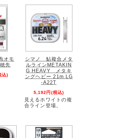
糸オモ
シマノ 鮎複合メタ
の穂先
ルラインMETAKIN
G HEAVY メタキ
税込)
ングヘビー 21m LG
-A22T
5,192円(税込)
見えるホワイトの複
合ライン登場。