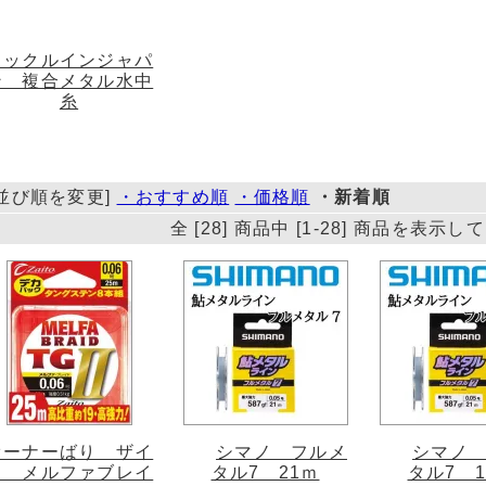
タックルインジャパ
ン 複合メタル水中
糸
[並び順を変更]
・おすすめ順
・価格順
・新着順
全 [28] 商品中 [1-28] 商品を表示
オーナーばり ザイ
シマノ フルメ
シマノ
ト メルファブレイ
タル7 21ｍ
タル7 1