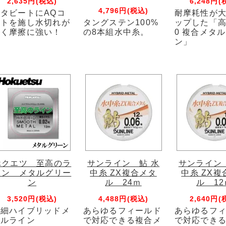
2,635円(税込)
6,248円(
4,796円(税込)
タビートにAQコ
耐摩耗性が
ートを施し水切れが
タングステン100%
ップした「高
よく摩擦に強い！
の8本組水中糸。
0 複合メタ
ン」
ホクエツ 至高のラ
サンライン 鮎 水
サンライン
イン メタルグリー
中糸 ZX複合メタ
中糸 ZX複
ン
ル 24ｍ
ル 12
3,520円(税込)
4,488円(税込)
2,640円(
極細ハイブリッドメ
あらゆるフィールド
あらゆるフ
タルライン
で対応できる複合メ
で対応でき