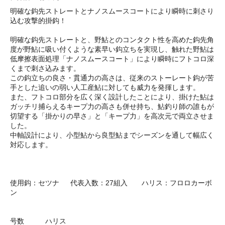
明確な鈎先ストレートとナノスムースコートにより瞬時に刺さり
込む攻撃的掛鈎！
明確な鈎先ストレートと、野鮎とのコンタクト性を高めた鈎先角
度が野鮎に吸い付くような素早い鈎立ちを実現し、触れた野鮎は
低摩擦表面処理「ナノスムースコート」により瞬時にフトコロ深
くまで刺さ込みます。
この鈎立ちの良さ・貫通力の高さは、従来のストーレート鈎が苦
手とした追いの弱い人工産鮎に対しても威力を発揮します。
また、フトコロ部分を広く深く設計したことにより、掛けた鮎は
ガッチリ捕らえるキープ力の高さも併せ持ち、鮎釣り師の誰もが
切望する「掛かりの早さ」と「キープ力」を高次元で両立させま
した。
中軸設計により、小型鮎から良型鮎までシーズンを通して幅広く
対応します。
使用鈎：セツナ 代表入数：27組入 ハリス：フロロカーボ
ン
号数 ハリス