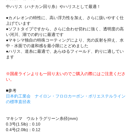
中ハリス（ハナカン回り糸）やハリスとして最適！
●カメレオンの特性に、高い浮力性を加え、さらに扱いやすく仕
上げています
●ソフトタイプですから、さらに合わせ切れに強く、透明度の高
い河川、湖での釣りに最適です
●マキシマ独自の特殊コーティングにより、光の反射を抑え、水
中・水面での違和感を最小限にとどめました
●ハリス、道糸に最適で、あらゆるフィールド、釣りに適してい
ます
※国産ラインよりも一回り太いのでご購入の際にはご注意くださ
い。
■参考
日本釣工業会 ナイロン・フロロカーボン・ポリエステルライン
の標準直径表
マキシマ ウルトラグリーン糸径(mm)
0.3号(1.5lb)：0.10
0.4号(2.0lb)：0.12